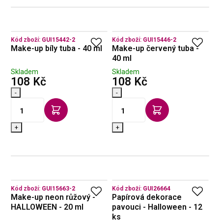
Kód zboží:
GUI15442-2
Kód zboží:
GUI15446-2
Make-up bíly tuba - 40 ml
Make-up červený tuba -
40 ml
Skladem
Skladem
s DPH
s DPH
108 Kč
108 Kč
-
-
+
+
Kód zboží:
GUI15663-2
Kód zboží:
GUI26664
Make-up neon růžový -
Papírová dekorace
HALLOWEEN - 20 ml
pavouci - Halloween - 12
ks