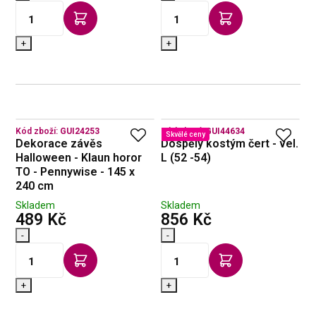
+
+
Kód zboží:
GUI24253
Kód zboží:
GUI44634
Skvělé ceny
Dekorace závěs
Dospělý kostým čert - vel.
Halloween - Klaun horor
L (52 -54)
TO - Pennywise - 145 x
240 cm
Skladem
Skladem
s DPH
s DPH
489 Kč
856 Kč
-
-
+
+