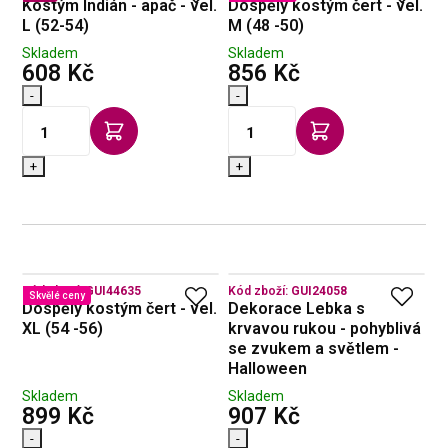
Kostým Indián - apač - vel.
Dospělý kostým čert - vel.
L (52-54)
M (48 -50)
Skladem
Skladem
s DPH
s DPH
608 Kč
856 Kč
-
-
+
+
Kód zboží:
GUI44635
Kód zboží:
GUI24058
Skvělé ceny
Dospělý kostým čert - vel.
Dekorace Lebka s
XL (54 -56)
krvavou rukou - pohyblivá
se zvukem a světlem -
Halloween
Skladem
Skladem
s DPH
s DPH
899 Kč
907 Kč
-
-