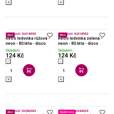
+
+
Kód zboží:
GUI18950
Kód zboží:
GUI18952
Akce
Akce
Retro ledvinka růžová -
Retro ledvinka zelená -
neon - 80.léta - disco
neon - 80.léta - disco
Skladem
Skladem
s DPH
s DPH
124 Kč
124 Kč
-
-
+
+
Kód zboží:
GUI84363
Kód zboží:
GUI44633
Akce
Skvělé ceny