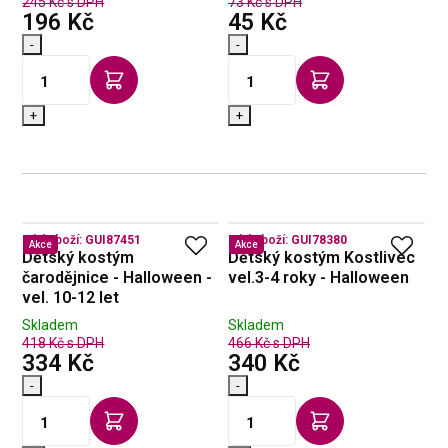
245 Kč s DPH
73 Kč s DPH
s DPH
s DPH
196 Kč
45 Kč
-
-
+
+
Kód zboží:
GUI87451
Kód zboží:
GUI78380
Akce
Akce
Dětský kostým
Dětský kostým Kostlivec
čarodějnice - Halloween -
vel.3-4 roky - Halloween
vel. 10-12 let
Skladem
Skladem
418 Kč s DPH
466 Kč s DPH
s DPH
s DPH
334 Kč
340 Kč
-
-