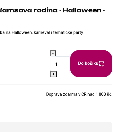
amsova rodina - Halloween -
lba na Halloween, karneval i tematické párty.
-
Do košíku
+
Doprava zdarma v ČR nad
1 000 Kč
.