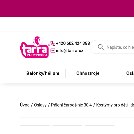
+420 602 424 388
info@tarra.cz
Balónky/hélium
Ohňostroje
Osl
Úvod
Oslavy
Pálení čarodějnic 30.4
Kostýmy pro děti i d