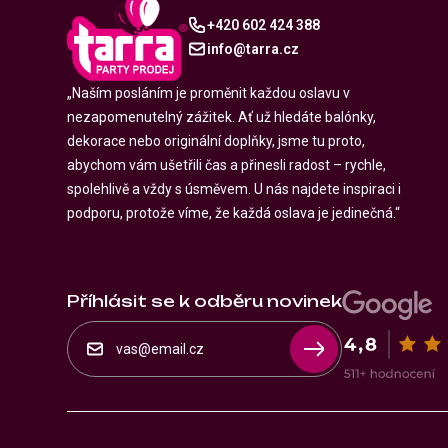
+420 602 424 388
info@tarra.cz
„Naším posláním je proměnit každou oslavu v
nezapomenutelný zážitek. Ať už hledáte balónky,
dekorace nebo originální doplňky, jsme tu proto,
abychom vám ušetřili čas a přinesli radost – rychle,
spolehlivě a vždy s úsměvem. U nás najdete inspiraci i
podporu, protože víme, že každá oslava je jedinečná.“
Příhlásit se k odběru novinek