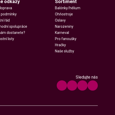
né odkazy
Sortiment
doprava
Balónky/hélium
 podmínky
Ohňostroje
ní řád
Oslavy
hodní spolupráce
Narozeniny
 nám dostanete?
Karneval
tní listy
Pro fanoušky
Hračky
Naše služby
Sledujte nás