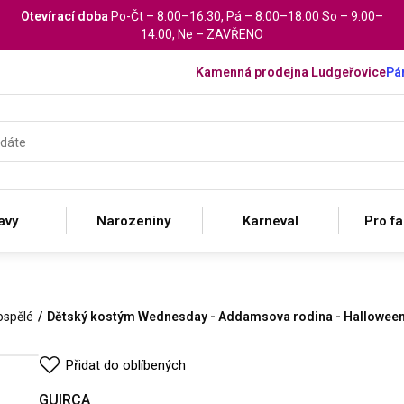
Otevírací doba
Po-Čt – 8:00–16:30, Pá – 8:00–18:00 So – 9:00–
14:00, Ne – ZAVŘENO
Kamenná prodejna Ludgeřovice
Pár
avy
Narozeniny
Karneval
Pro f
ospělé
Dětský kostým Wednesday - Addamsova rodina - Halloween -
Přidat do oblíbených
GUIRCA