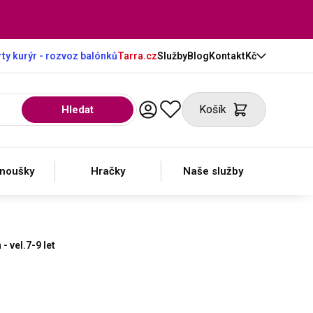
ty kurýr - rozvoz balónků
Tarra.cz
Služby
Blog
Kontakt
Kč
Košík
Hledat
anoušky
Hračky
Naše služby
 vel.7-9 let