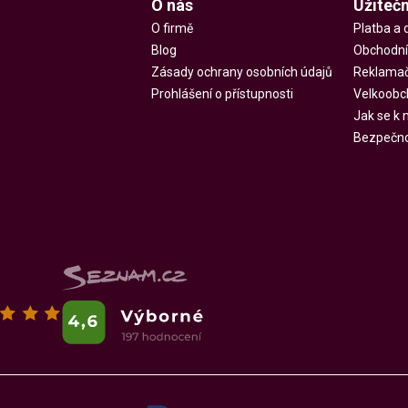
O nás
Užiteč
O firmě
Platba a 
Blog
Obchodní
Zásady ochrany osobních údajů
Reklamač
Prohlášení o přístupnosti
Velkoobc
Jak se k
Bezpečnos