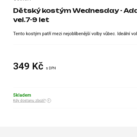
Dětský kostým Wednesday - Add
vel.7-9 let
Tento kostým patří mezi nejoblíbenější volby vůbec. Ideální vo
349
Kč
s DPH
Skladem
Kdy dostanu zboží?