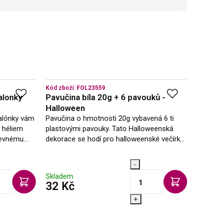
Kód zboží:
FOL23559
Kód zbo
alonky
Pavučina bíla 20g + 6 pavouků -
Svítíc
Halloween
HALLO
balónky vám
Pavučina o hmotnosti 20g vybavená 6 ti
Svítíc
 héliem
plastovými pavouky. Tato Halloweenská
100 g 
pevnému
dekorace se hodí pro halloweenské večírky
hodí n
to těžítko
nebo tématické akce.
nechát
slunečn
-
Skladem
Sklad
s DPH
32 Kč
135
+