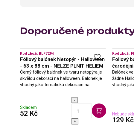
Doporučené produkt
Kód zboží:
BLF7294
Kód zboží:
F
Fóliový balónek Netopýr - Halloween
Foliový b
- 63 x 88 cm - NELZE PLNIT HELIEM
čarodějn
Černý fóliový balónek ve tvaru netopýra je
Balónek ve
skvělou dekorací na halloween. Balonek je
žádné Hall
vhodný jako tematická dekorace na
vhodný jak
Halloween party. Užijte si párty a slavte
Halloween p
stylově. Balonek lze nafouknout…
stylově. P
-
…
Skladem
s DPH
52 Kč
Nebude skl
129 Kč
+