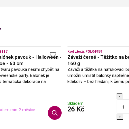
y
B117
Kód zboží:
FOL04959
alónek pavouk - Halloween -
Závaží černé - Těžítko na b
ice - 60 cm
160 g
 tvaru pavouka nesmí chybět na
Závaží a těžítka na nafukovací 
oweenské party. Balonek je
umožní umístit balónky naplněné
o tematická dekorace na
kdekoliv – bez hledání, k čemu 
arty. Užijte si párty a slavte
balónky přivázat, aby neulétly. To
okud balonek nafouknete heliem,
bez problému unese i několik…
-
Skladem
s DPH
26 Kč
adem min. 2 měsíce
s DPH
+