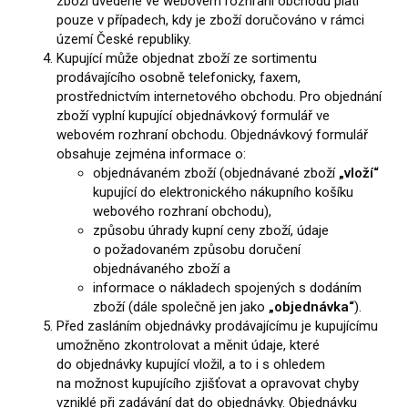
zboží uvedené ve webovém rozhraní obchodu platí
pouze v případech, kdy je zboží doručováno v rámci
území České republiky.
Kupující může objednat zboží ze sortimentu
prodávajícího osobně telefonicky, faxem,
prostřednictvím internetového obchodu. Pro objednání
zboží vyplní kupující objednávkový formulář ve
webovém rozhraní obchodu. Objednávkový formulář
obsahuje zejména informace o:
objednávaném zboží (objednávané zboží
„vloží“
kupující do elektronického nákupního košíku
webového rozhraní obchodu),
způsobu úhrady kupní ceny zboží, údaje
o požadovaném způsobu doručení
objednávaného zboží a
informace o nákladech spojených s dodáním
zboží (dále společně jen jako
„objednávka“
).
Před zasláním objednávky prodávajícímu je kupujícímu
umožněno zkontrolovat a měnit údaje, které
do objednávky kupující vložil, a to i s ohledem
na možnost kupujícího zjišťovat a opravovat chyby
vzniklé při zadávání dat do objednávky. Objednávku