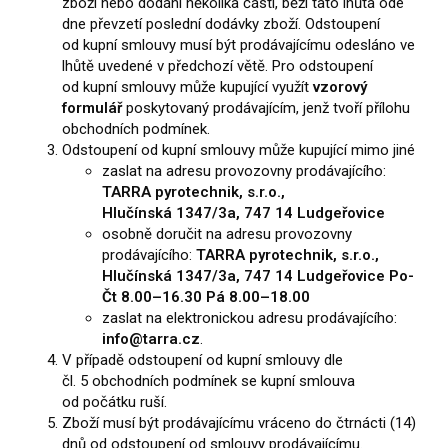
zboží nebo dodání několika částí, běží tato lhůta ode
dne převzetí poslední dodávky zboží. Odstoupení
od kupní smlouvy musí být prodávajícímu odesláno ve
lhůtě uvedené v předchozí větě. Pro odstoupení
od kupní smlouvy může kupující využít
vzorový
formulář
poskytovaný prodávajícím, jenž tvoří přílohu
obchodních podmínek.
Odstoupení od kupní smlouvy může kupující mimo jiné
zaslat na adresu provozovny prodávajícího:
TARRA pyrotechnik, s.r.o.,
Hlučínská 1347/3a, 747 14 Ludgeřovice
osobně doručit na adresu provozovny
prodávajícího:
TARRA pyrotechnik, s.r.o.,
Hlučínská 1347/3a, 747 14 Ludgeřovice Po-
Čt 8.00–16.30 Pá 8.00–18.00
zaslat na elektronickou adresu prodávajícího:
info@tarra.cz
.
V případě odstoupení od kupní smlouvy dle
čl. 5 obchodních podmínek se kupní smlouva
od počátku ruší.
Zboží musí být prodávajícímu vráceno do čtrnácti (14)
dnů od odstoupení od smlouvy prodávajícímu.