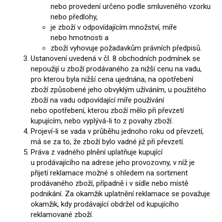
nebo provedení určeno podle smluveného vzorku
nebo předlohy,
je zboží v odpovídajícím množství, míře
nebo hmotnosti a
zboží vyhovuje požadavkům právních předpisů.
Ustanovení uvedená v čl. 8 obchodních podmínek se
nepoužijí u zboží prodávaného za nižší cenu na vadu,
pro kterou byla nižší cena ujednána, na opotřebení
zboží způsobené jeho obvyklým užíváním, u použitého
zboží na vadu odpovídající míře používání
nebo opotřebení, kterou zboží mělo při převzetí
kupujícím, nebo vyplývá-li to z povahy zboží.
Projeví-li se vada v průběhu jednoho roku od převzetí,
má se za to, že zboží bylo vadné již při převzetí.
Práva z vadného plnění uplatňuje kupující
u prodávajícího na adrese jeho provozovny, v níž je
přijetí reklamace možné s ohledem na sortiment
prodávaného zboží, případně i v sídle nebo místě
podnikání. Za okamžik uplatnění reklamace se považuje
okamžik, kdy prodávající obdržel od kupujícího
reklamované zboží.