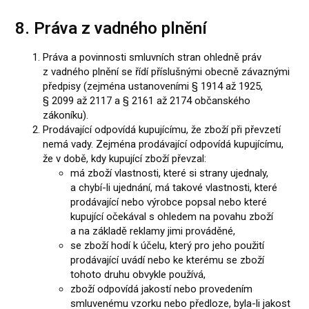
8. Práva z vadného plnění
Práva a povinnosti smluvních stran ohledně práv
z vadného plnění se řídí příslušnými obecně závaznými
předpisy (zejména ustanoveními § 1914 až 1925,
§ 2099 až 2117 a § 2161 až 2174 občanského
zákoníku).
Prodávající odpovídá kupujícímu, že zboží při převzetí
nemá vady. Zejména prodávající odpovídá kupujícímu,
že v době, kdy kupující zboží převzal:
má zboží vlastnosti, které si strany ujednaly,
a chybí-li ujednání, má takové vlastnosti, které
prodávající nebo výrobce popsal nebo které
kupující očekával s ohledem na povahu zboží
a na základě reklamy jimi prováděné,
se zboží hodí k účelu, který pro jeho použití
prodávající uvádí nebo ke kterému se zboží
tohoto druhu obvykle používá,
zboží odpovídá jakostí nebo provedením
smluvenému vzorku nebo předloze, byla-li jakost