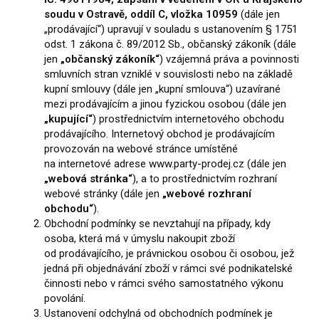
soudu v Ostravě, oddíl C, vložka 10959
(dále jen
„prodávající“) upravují v souladu s ustanovením § 1751
odst. 1 zákona č. 89/2012 Sb., občanský zákoník (dále
jen
„občanský zákoník“
) vzájemná práva a povinnosti
smluvních stran vzniklé v souvislosti nebo na základě
kupní smlouvy (dále jen „kupní smlouva“) uzavírané
mezi prodávajícím a jinou fyzickou osobou (dále jen
„kupující“
) prostřednictvím internetového obchodu
prodávajícího. Internetový obchod je prodávajícím
provozován na webové stránce umístěné
na internetové adrese
www.party-prodej.cz
(dále jen
„webová stránka“
), a to prostřednictvím rozhraní
webové stránky (dále jen
„webové rozhraní
obchodu“
).
Obchodní podmínky se nevztahují na případy, kdy
osoba, která má v úmyslu nakoupit zboží
od prodávajícího, je právnickou osobou či osobou, jež
jedná při objednávání zboží v rámci své podnikatelské
činnosti nebo v rámci svého samostatného výkonu
povolání.
Ustanovení odchylná od obchodních podmínek je