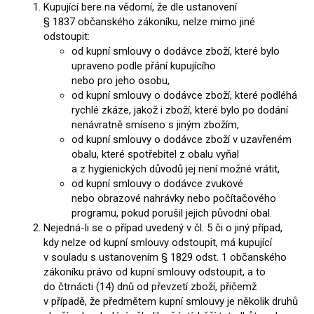
Kupující bere na vědomí, že dle ustanovení
§ 1837 občanského zákoníku, nelze mimo jiné
odstoupit:
od kupní smlouvy o dodávce zboží, které bylo
upraveno podle přání kupujícího
nebo pro jeho osobu,
od kupní smlouvy o dodávce zboží, které podléhá
rychlé zkáze, jakož i zboží, které bylo po dodání
nenávratně smíseno s jiným zbožím,
od kupní smlouvy o dodávce zboží v uzavřeném
obalu, které spotřebitel z obalu vyňal
a z hygienických důvodů jej není možné vrátit,
od kupní smlouvy o dodávce zvukové
nebo obrazové nahrávky nebo počítačového
programu, pokud porušil jejich původní obal.
Nejedná-li se o případ uvedený v čl. 5 či o jiný případ,
kdy nelze od kupní smlouvy odstoupit, má kupující
v souladu s ustanovením § 1829 odst. 1 občanského
zákoníku právo od kupní smlouvy odstoupit, a to
do čtrnácti (14) dnů od převzetí zboží, přičemž
v případě, že předmětem kupní smlouvy je několik druhů