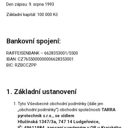
Den zápisu: 9. srpna 1993
Základní kapitál: 100 000 Kč
Bankovní spojení:
RAIFFEISENBANK – 6628353001/5500
IBAN: CZ76550000000­06628353001
BIC: RZBCCZPP
1. Základní ustanovení
Tyto Všeobecné obchodní podmínky (dále jen
„obchodní podmínky“) obchodní společnosti
TARRA
pyrotechnik s.r.o., se sídlem
Hlučínská 1347/3a, 747 14 Ludgeřovice,
IČ: 49611984, zapsaní v vedeném v OR u Krajského