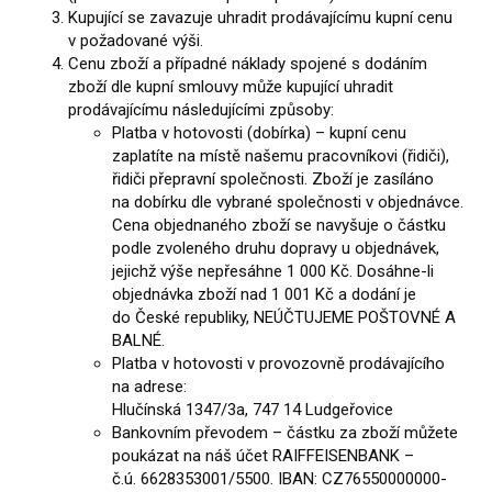
Kupující se zavazuje uhradit prodávajícímu kupní cenu
v požadované výši.
Cenu zboží a případné náklady spojené s dodáním
zboží dle kupní smlouvy může kupující uhradit
prodávajícímu následujícími způsoby:
Platba v hotovosti (dobírka) – kupní cenu
zaplatíte na místě našemu pracovníkovi (řidiči),
řidiči přepravní společnosti. Zboží je zasíláno
na dobírku dle vybrané společnosti v objednávce.
Cena objednaného zboží se navyšuje o částku
podle zvoleného druhu dopravy u objednávek,
jejichž výše nepřesáhne 1 000 Kč. Dosáhne-li
objednávka zboží nad 1 001 Kč a dodání je
do České republiky, NEÚČTUJEME POŠTOVNÉ A
BALNÉ.
Platba v hotovosti v provozovně prodávajícího
na adrese:
Hlučínská 1347/3a, 747 14 Ludgeřovice
Bankovním převodem – částku za zboží můžete
poukázat na náš účet RAIFFEISENBANK –
č.ú. 6628353001/5500. IBAN: CZ76550000000­