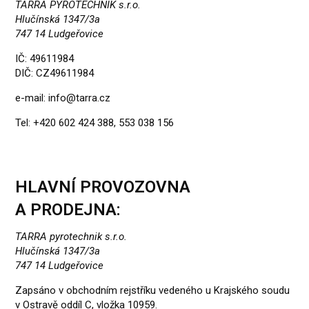
TARRA PYROTECHNIK s.r.o.
Hlučínská 1347/3a
747 14 Ludgeřovice
IČ: 49611984
DIČ: CZ49611984
e-mail:
info@tarra.cz
Tel: +420 602 424 388, 553 038 156
HLAVNÍ PROVOZOVNA
A PRODEJNA:
TARRA pyrotechnik s.r.o.
Hlučínská 1347/3a
747 14 Ludgeřovice
Zapsáno v obchodním rejstříku vedeného u Krajského soudu
v Ostravě oddíl C, vložka 10959.