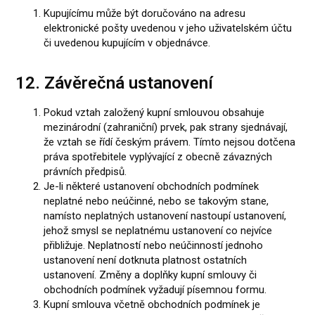
Kupujícímu může být doručováno na adresu
elektronické pošty uvedenou v jeho uživatelském účtu
či uvedenou kupujícím v objednávce.
12. Závěrečná ustanovení
Pokud vztah založený kupní smlouvou obsahuje
mezinárodní (zahraniční) prvek, pak strany sjednávají,
že vztah se řídí českým právem. Tímto nejsou dotčena
práva spotřebitele vyplývající z obecně závazných
právních předpisů.
Je-li některé ustanovení obchodních podmínek
neplatné nebo neúčinné, nebo se takovým stane,
namísto neplatných ustanovení nastoupí ustanovení,
jehož smysl se neplatnému ustanovení co nejvíce
přibližuje. Neplatností nebo neúčinností jednoho
ustanovení není dotknuta platnost ostatních
ustanovení. Změny a doplňky kupní smlouvy či
obchodních podmínek vyžadují písemnou formu.
Kupní smlouva včetně obchodních podmínek je