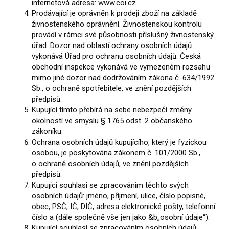
internetová adresa:
www.coi.cz
.
Prodávající je oprávněn k prodeji zboží na základě
živnostenského oprávnění. Živnostenskou kontrolu
provádí v rámci své působnosti příslušný živnostenský
úřad. Dozor nad oblastí ochrany osobních údajů
vykonává Úřad pro ochranu osobních údajů. Česká
obchodní inspekce vykonává ve vymezeném rozsahu
mimo jiné dozor nad dodržováním zákona č. 634/1992
Sb., o ochraně spotřebitele, ve znění pozdějších
předpisů.
Kupující tímto přebírá na sebe nebezpečí změny
okolností ve smyslu § 1765 odst. 2 občanského
zákoníku.
Ochrana osobních údajů kupujícího, který je fyzickou
osobou, je poskytována zákonem č. 101/2000 Sb.,
o ochraně osobních údajů, ve znění pozdějších
předpisů.
Kupující souhlasí se zpracováním těchto svých
osobních údajů: jméno, příjmení, ulice, číslo popisné,
obec, PSČ, IČ, DIČ, adresa elektronické pošty, telefonní
číslo a (dále společně vše jen jako &b„osobní údaje“).
Kupující souhlasí se zpracováním osobních údajů