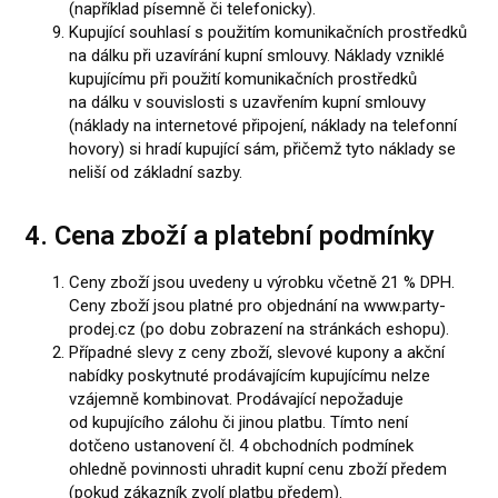
(například písemně či telefonicky).
Kupující souhlasí s použitím komunikačních prostředků
na dálku při uzavírání kupní smlouvy. Náklady vzniklé
kupujícímu při použití komunikačních prostředků
na dálku v souvislosti s uzavřením kupní smlouvy
(náklady na internetové připojení, náklady na telefonní
hovory) si hradí kupující sám, přičemž tyto náklady se
neliší od základní sazby.
4. Cena zboží a platební podmínky
Ceny zboží jsou uvedeny u výrobku včetně 21 % DPH.
Ceny zboží jsou platné pro objednání na
www.party-
prodej.cz
(po dobu zobrazení na stránkách eshopu).
Případné slevy z ceny zboží, slevové kupony a akční
nabídky poskytnuté prodávajícím kupujícímu nelze
vzájemně kombinovat. Prodávající nepožaduje
od kupujícího zálohu či jinou platbu. Tímto není
dotčeno ustanovení čl. 4 obchodních podmínek
ohledně povinnosti uhradit kupní cenu zboží předem
(pokud zákazník zvolí platbu předem).