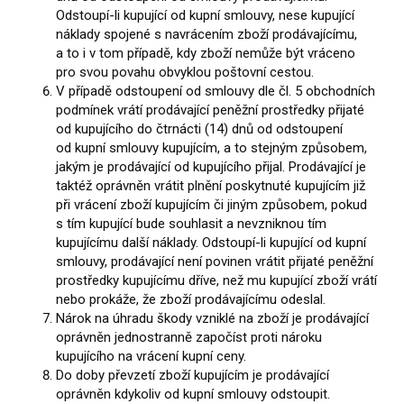
Odstoupí-li kupující od kupní smlouvy, nese kupující
náklady spojené s navrácením zboží prodávajícímu,
a to i v tom případě, kdy zboží nemůže být vráceno
pro svou povahu obvyklou poštovní cestou.
V případě odstoupení od smlouvy dle čl. 5 obchodních
podmínek vrátí prodávající peněžní prostředky přijaté
od kupujícího do čtrnácti (14) dnů od odstoupení
od kupní smlouvy kupujícím, a to stejným způsobem,
jakým je prodávající od kupujícího přijal. Prodávající je
taktéž oprávněn vrátit plnění poskytnuté kupujícím již
při vrácení zboží kupujícím či jiným způsobem, pokud
s tím kupující bude souhlasit a nevzniknou tím
kupujícímu další náklady. Odstoupí-li kupující od kupní
smlouvy, prodávající není povinen vrátit přijaté peněžní
prostředky kupujícímu dříve, než mu kupující zboží vrátí
nebo prokáže, že zboží prodávajícímu odeslal.
Nárok na úhradu škody vzniklé na zboží je prodávající
oprávněn jednostranně započíst proti nároku
kupujícího na vrácení kupní ceny.
Do doby převzetí zboží kupujícím je prodávající
oprávněn kdykoliv od kupní smlouvy odstoupit.