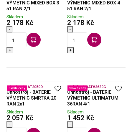
VÝMETNIC MIXED BOX 3 -
VÝMETNIC MIXED BOX 4 -
51 RAN 2/1
51 RAN 2/1
Skladem
Skladem
s DPH
s DPH
2 178 Kč
2 178 Kč
-
-
+
+
Kód zboží:
BAT2050D
Kód zboží:
BATV3630C
Skvělé ceny
Skvělé ceny
Ohňostroj - BATERIE
Ohňostroj - BATERIE
VÝMETNIC SMRTKA 20
VÝMETNIC ULTIMATUM
RAN 2x1
36RAN 4/1
Skladem
Skladem
s DPH
s DPH
2 057 Kč
1 452 Kč
-
-