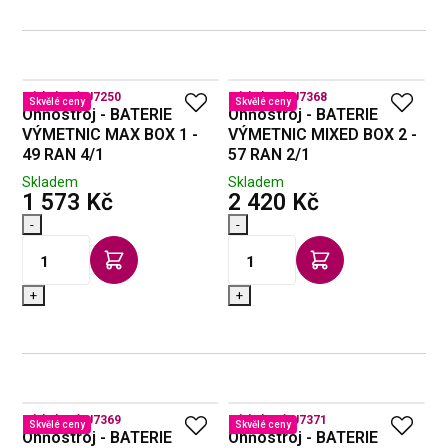
Kód zboží:
U7250
Kód zboží:
U7368
Skvělé ceny
Skvělé ceny
Ohňostroj - BATERIE
Ohňostroj - BATERIE
VÝMETNIC MAX BOX 1 -
VÝMETNIC MIXED BOX 2 -
49 RAN 4/1
57 RAN 2/1
Skladem
Skladem
s DPH
s DPH
1 573 Kč
2 420 Kč
-
-
+
+
Kód zboží:
U7369
Kód zboží:
U7371
Skvělé ceny
Skvělé ceny
Ohňostroj - BATERIE
Ohňostroj - BATERIE