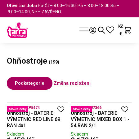
Otevírací doba
Po-Čt – 8:00–16:30, Pá – 8:00–18:00 So –
9:00–14:00, Ne – ZAVŘENO
Kč
€
Ohňostroje
Podkategorie
Změna rozložení
Kód zboží:
EP5474
Kód zboží:
U7366
Skvělé ceny
Skvělé ceny
Ohňostroj - BATERIE
Ohňostroj - BATERIE
VÝMETNIC RED LINE 69
VÝMETNIC MIXED BOX 1 -
RAN 4x1
54 RAN 2/1
Skladem
Skladem