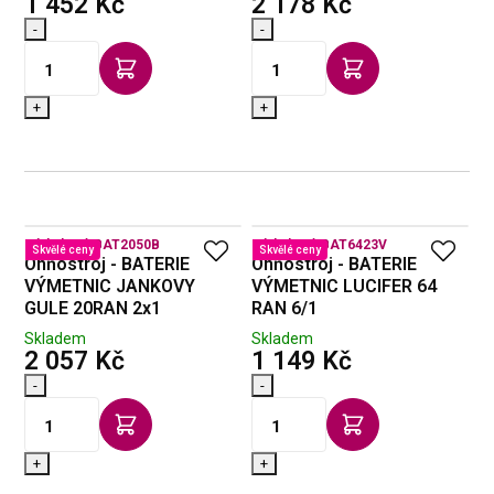
s DPH
s DPH
1 452 Kč
2 178 Kč
-
-
+
+
Kód zboží:
BAT2050B
Kód zboží:
BAT6423V
Skvělé ceny
Skvělé ceny
Ohňostroj - BATERIE
Ohňostroj - BATERIE
VÝMETNIC JANKOVY
VÝMETNIC LUCIFER 64
GULE 20RAN 2x1
RAN 6/1
Skladem
Skladem
s DPH
s DPH
2 057 Kč
1 149 Kč
-
-
+
+