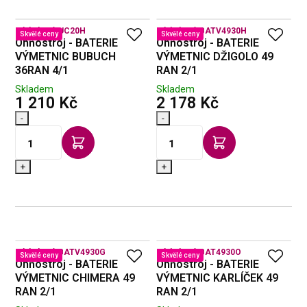
Kód zboží:
UC20H
Kód zboží:
BATV4930H
Skvělé ceny
Skvělé ceny
Ohňostroj - BATERIE
Ohňostroj - BATERIE
VÝMETNIC BUBUCH
VÝMETNIC DŽIGOLO 49
36RAN 4/1
RAN 2/1
Skladem
Skladem
s DPH
s DPH
1 210 Kč
2 178 Kč
-
-
+
+
Kód zboží:
BATV4930G
Kód zboží:
BAT4930O
Skvělé ceny
Skvělé ceny
Ohňostroj - BATERIE
Ohňostroj - BATERIE
VÝMETNIC CHIMERA 49
VÝMETNIC KARLÍČEK 49
RAN 2/1
RAN 2/1