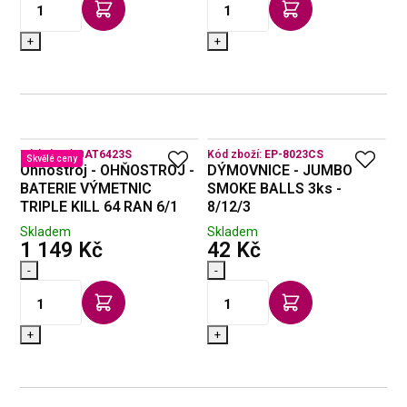
+
+
Kód zboží:
BAT6423S
Kód zboží:
EP-8023CS
Skvělé ceny
Ohňostroj - OHŇOSTROJ -
DÝMOVNICE - JUMBO
BATERIE VÝMETNIC
SMOKE BALLS 3ks -
TRIPLE KILL 64 RAN 6/1
8/12/3
Skladem
Skladem
s DPH
s DPH
1 149 Kč
42 Kč
-
-
+
+