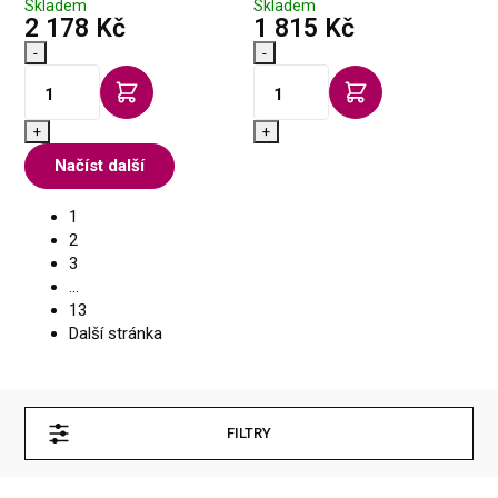
Skladem
Skladem
s DPH
s DPH
2 178 Kč
1 815 Kč
-
-
+
+
Načíst další
1
2
3
...
13
Další stránka
FILTRY