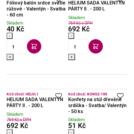
Fóliový balón srdce světle
HELIUM SADA VALENTÝN
růžové - Valentýn - Svatba
PÁRTY II . - 200 L
- 60 cm
Skladem
Skladem
769 Kč s DPH
s DPH
s DPH
40 Kč
692 Kč
-
-
+
+
Kód zboží:
HELVL1
Kód zboží:
KONS2-100
HELIUM SADA VALENTÝN
Konfety na stůl dřevěné
PÁRTY II . - 200 L
srdíčka - Svatba/ Valentýn
- 50 ks
Skladem
769 Kč s DPH
Skladem
s DPH
s DPH
692 Kč
51 Kč
-
-