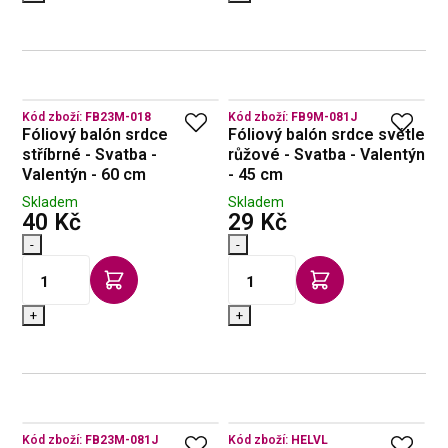
Kód zboží:
FB23M-018
Kód zboží:
FB9M-081J
Fóliový balón srdce
Fóliový balón srdce světle
stříbrné - Svatba -
růžové - Svatba - Valentýn
Valentýn - 60 cm
- 45 cm
Skladem
Skladem
s DPH
s DPH
40 Kč
29 Kč
-
-
+
+
Kód zboží:
FB23M-081J
Kód zboží:
HELVL