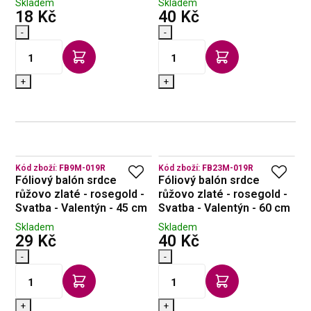
Skladem
Skladem
s DPH
s DPH
18 Kč
40 Kč
-
-
+
+
Kód zboží:
FB9M-019R
Kód zboží:
FB23M-019R
Fóliový balón srdce
Fóliový balón srdce
růžovo zlaté - rosegold -
růžovo zlaté - rosegold -
Svatba - Valentýn - 45 cm
Svatba - Valentýn - 60 cm
Skladem
Skladem
s DPH
s DPH
29 Kč
40 Kč
-
-
+
+