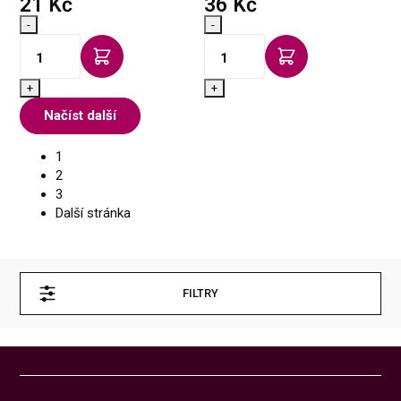
s DPH
s DPH
21 Kč
36 Kč
-
-
+
+
Načíst další
1
2
3
Další stránka
FILTRY