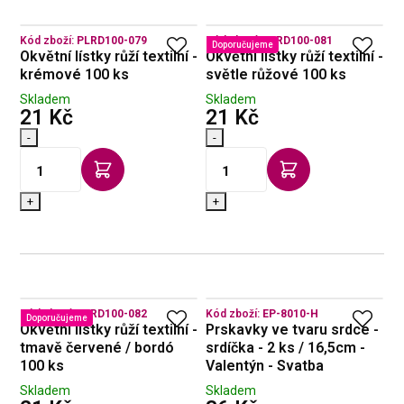
Kód zboží:
PLRD100-079
Kód zboží:
PLRD100-081
Doporučujeme
Okvětní lístky růží textilní -
Okvětní lístky růží textilní -
krémové 100 ks
světle růžové 100 ks
Skladem
Skladem
s DPH
s DPH
21 Kč
21 Kč
-
-
+
+
Kód zboží:
PLRD100-082
Kód zboží:
EP-8010-H
Doporučujeme
Okvětní lístky růží textilní -
Prskavky ve tvaru srdce -
tmavě červené / bordó
srdíčka - 2 ks / 16,5cm -
100 ks
Valentýn - Svatba
Skladem
Skladem