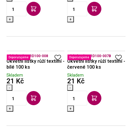
+
+
Kód zboží:
PLRD100-008
Kód zboží:
PLRD100-007B
Doporučujeme
Doporučujeme
Okvětní lístky růží textilní -
Okvětní lístky růží textilní -
bílé 100 ks
červené 100 ks
Skladem
Skladem
s DPH
s DPH
21 Kč
21 Kč
-
-
+
+