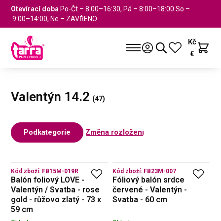
Otevírací doba
Po-Čt – 8:00–16:30, Pá – 8:00–18:00 So –
9:00–14:00, Ne – ZAVŘENO
Kč
€
Valentýn 14.2
Podkategorie
Změna rozložení
Kód zboží:
FB15M-019R
Kód zboží:
FB23M-007
Balón foliový LOVE -
Fóliový balón srdce
Valentýn / Svatba - rose
červené - Valentýn -
gold - růžovo zlatý - 73 x
Svatba - 60 cm
59 cm