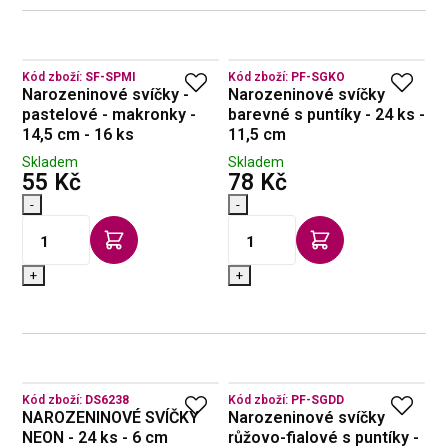
Kód zboží:
SF-SPMI
Kód zboží:
PF-SGKO
Narozeninové svíčky -
Narozeninové svíčky
pastelové - makronky -
barevné s puntíky - 24 ks -
14,5 cm - 16 ks
11,5 cm
Skladem
Skladem
s DPH
s DPH
55 Kč
78 Kč
-
-
+
+
Kód zboží:
DS6238
Kód zboží:
PF-SGDD
NAROZENINOVÉ SVÍČKY
Narozeninové svíčky
NEON - 24 ks - 6 cm
růžovo-fialové s puntíky -