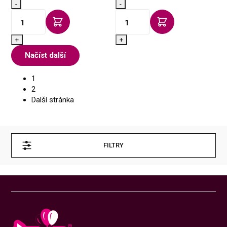
-
-
+
+
Načíst další
1
2
Další stránka
FILTRY