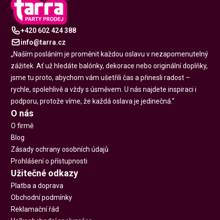
+420 602 424 388
info@tarra.cz
„Naším posláním je proměnit každou oslavu v nezapomenutelný
zážitek. Ať už hledáte balónky, dekorace nebo originální doplňky,
jsme tu proto, abychom vám ušetřili čas a přinesli radost –
rychle, spolehlivě a vždy s úsměvem. U nás najdete inspiraci i
podporu, protože víme, že každá oslava je jedinečná.“
O nás
O firmě
Blog
Zásady ochrany osobních údajů
Prohlášení o přístupnosti
Užitečné odkazy
Platba a doprava
Obchodní podmínky
Reklamační řád