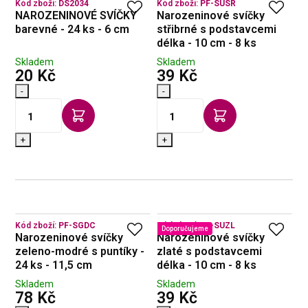
Kód zboží:
DS2034
Kód zboží:
PF-SUSR
NAROZENINOVÉ SVÍČKY
Narozeninové svíčky
barevné - 24 ks - 6 cm
střibrné s podstavcemi
délka - 10 cm - 8 ks
Skladem
Skladem
s DPH
s DPH
20 Kč
39 Kč
-
-
+
+
Kód zboží:
PF-SGDC
Kód zboží:
PF-SUZL
Doporučujeme
Narozeninové svíčky
Narozeninové svíčky
zeleno-modré s puntíky -
zlaté s podstavcemi
24 ks - 11,5 cm
délka - 10 cm - 8 ks
Skladem
Skladem
s DPH
s DPH
78 Kč
39 Kč