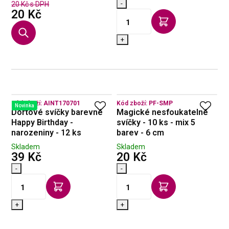
-
20 Kč s DPH
s DPH
20 Kč
+
Kód zboží:
AINT170701
Kód zboží:
PF-SMP
Novinka
Dortové svíčky barevné
Magické nesfoukatelné
Happy Birthday -
svíčky - 10 ks - mix 5
narozeniny - 12 ks
barev - 6 cm
Skladem
Skladem
s DPH
s DPH
39 Kč
20 Kč
-
-
+
+