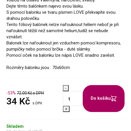
Dejte tímto balónkem najevo svou lásku.
S pomocí balonku ve tvaru písmen LOVE překvapíte svou
drahou polovičku
Tento fóliový balónek nelze nafouknout héliem neboť je při
nafouknutí těžší než samotné helium,tudíž se nebude
vznášet.
Balonek lze nafouknout jen vzduchem pomocí kompresoru,
pumpičky nebo pomocí brčka - duté slámky.
Pomocí oček na balonku lze nápis LOVE snadno zavěsit.
Rozměry balonku jsou : 70x60cm
-
-53%
72.00
Kč s DPH
34
Kč
Do košíku
s DPH
+
Skladem