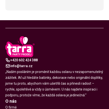
+420 602 424 388
info@tarra.cz
„Naším posláním je proměnit každou oslavu v nezapomenutelný
zážitek. Ať už hledáte balónky, dekorace nebo originální doplňky,
jsme tu proto, abychom vám ušetřili čas a přinesli radost –
rychle, spolehlivě a vždy s úsměvem. U nás najdete inspiraci i
podporu, protože víme, že každá oslava je jedinečná.“
O nás
O firmě