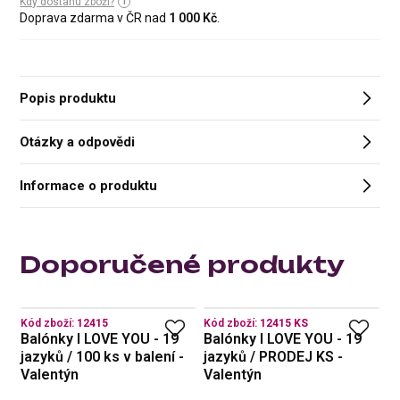
Kdy dostanu zboží?
Doprava zdarma v ČR nad
1 000 Kč
.
Popis produktu
Otázky a odpovědi
Informace o produktu
Doporučené produkty
Kód zboží:
12415
Kód zboží:
12415 KS
Kó
Balónky I LOVE YOU - 19
Balónky I LOVE YOU - 19
B
-
jazyků / 100 ks v balení -
jazyků / PRODEJ KS -
m
Valentýn
Valentýn