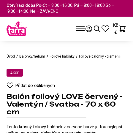
Otevírací doba
Po-Čt – 8:00–16:30, Pá – 8:00–18:00 So –
9:00–14:00, Ne – ZAVŘENO
Kč
€
Úvod
Balónky/hélium
Fóliové balónky
Fóliové balónky - písmena
Baló
AKCE
Přidat do oblíbených
Balón foliový LOVE červený -
Valentýn / Svatba - 70 x 60
cm
Balón foliový LOVE červený - V
AKCE
Přidat do oblíbených
Tento krásný foliový balónek v červené barvě je tou nejlepší
volbou na oslavu Valentýna, narozenin, svatby.