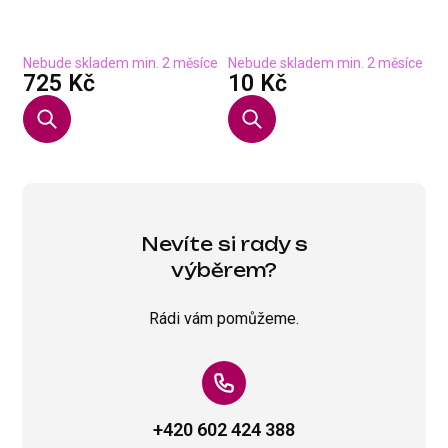
S
2
-
Nebude skladem min. 2 měsíce
Nebude skladem min. 2 měsíce
s DPH
s DPH
725 Kč
10 Kč
Nevíte si rady s
výběrem?
Rádi vám pomůžeme.
+420 602 424 388