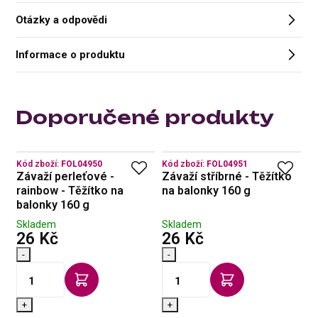
Otázky a odpovědi
Informace o produktu
Doporučené produkty
Kód zboží:
FOL04950
Kód zboží:
FOL04951
Kó
Závaží perleťové -
Závaží stříbrné - Těžítko
Z
g
rainbow - Těžítko na
na balonky 160 g
b
balonky 160 g
Skladem
Skladem
S
s DPH
s DPH
26 Kč
26 Kč
2
-
-
-
+
+