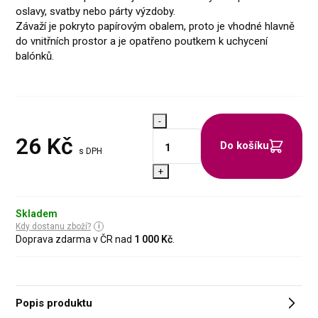
oslavy, svatby nebo párty výzdoby.
Závaží je pokryto papírovým obalem, proto je vhodné hlavně
do vnitřních prostor a je opatřeno poutkem k uchycení
balónků.
-
26
Kč
Do košíku
s DPH
+
Skladem
Kdy dostanu zboží?
Doprava zdarma v ČR nad
1 000 Kč
.
Popis produktu