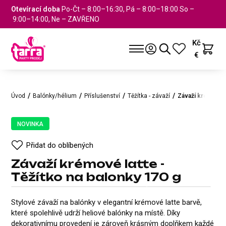
Otevírací doba
Po-Čt – 8:00–16:30, Pá – 8:00–18:00 So –
9:00–14:00, Ne – ZAVŘENO
Kč
€
Úvod
Balónky/hélium
Příslušenství
Těžítka - závaží
Závaží krémové l
NOVINKA
Přidat do oblíbených
Závaží krémové latte -
Těžítko na balonky 170 g
Závaží krémové latte - Těžítko 
NOVINKA
Přidat do oblíbených
Stylové závaží na balónky v elegantní krémové latte barvě,
které spolehlivě udrží heliové balónky na místě. Díky
dekorativnímu provedení je zároveň krásným doplňkem každé