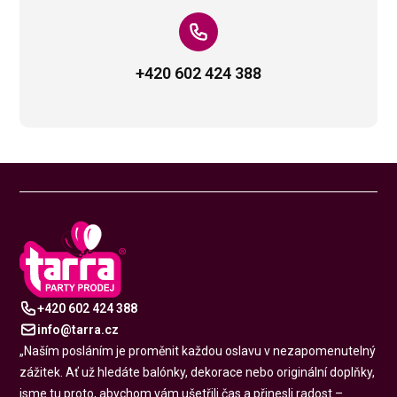
+420 602 424 388
Play
+420 602 424 388
info@tarra.cz
„Naším posláním je proměnit každou oslavu v nezapomenutelný
zážitek. Ať už hledáte balónky, dekorace nebo originální doplňky,
jsme tu proto, abychom vám ušetřili čas a přinesli radost –