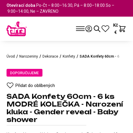
Otevírací doba
Po-Čt – 8:00–16:30, Pá – 8:00–18:00 So –
9:00–14:00, Ne – ZAVŘENO
Kč
€
Úvod
Narozeniny
Dekorace
Konfety
SADA Konfety 60cm - 6 ks MOD
DOPORUČUJEME
Přidat do oblíbených
SADA Konfety 60cm - 6 ks
MODRÉ KOLEČKA - Narození
kluka - Gender reveal - Baby
shower
SADA Konfety 60cm - 6 ks MOD
DOPORUČUJEME
Přidat do oblíbených