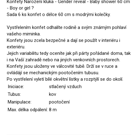
Konfety Narození kluka - Gender reveal - Baby shower 60 cm
- Boy or girl ?
Sada 6 ks konfet o délce 60 cm s modrými kolečky.
Vystřelením konfet odhalíte rodině a svým známým pohlaví
vašeho miminka.
Konfety jsou zcela bezpečné a dají se použít v interiéru i
exteriéru.
Jejich variabilitu tedy oceníte jak při párty pořádané doma, tak
i na Vaší zahradě nebo na jiných venkovních prostorech.
Konfety jsou uloženy ve válcovité tubě. Drží se v ruce a
ovládájí se mechanickým pootočením tubusu.
Po vystřelení vyletí bílé okvětní lístky a rozptýlí se do okolí.
Iniciace:
stlačený vzduch
Tubus:
kov
Manipulace:
pootočení
Max. délka odpálení:
8 m