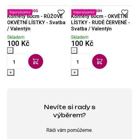
Kód zboží:
8160G
Kód zboží:
8160H
Kó
Doporučujeme
Doporučujeme
Konfety 60cm - RŮŽOVÉ
Konfety 60cm - OKVĚTNÍ
D
ks
OKVĚTNÍ LÍSTKY - Svatba
LÍSTKY - RUDĚ ČERVENÉ -
S
/ Valentýn
Svatba / Valentýn
1
Skladem
Skladem
S
s DPH
s DPH
100 Kč
100 Kč
4
-
-
-
+
+
Nevíte si rady s
výběrem?
Rádi vám pomůžeme.