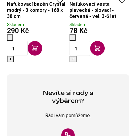
Nafukovací bazén Crystal
Nafukovací vesta
N
modrý - 3 komory - 168 x
plavecká - plovací -
d
38 cm
červená - vel. 3-6 let
Skladem
Skladem
S
s DPH
s DPH
290 Kč
78 Kč
3
-
-
-
+
+
Nevíte si rady s
výběrem?
Rádi vám pomůžeme.