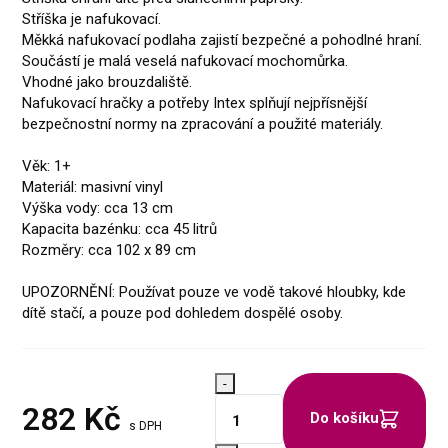
Stříška je nafukovací.
Měkká nafukovací podlaha zajistí bezpečné a pohodlné hraní.
Součástí je malá veselá nafukovací mochomůrka.
Vhodné jako brouzdaliště.
Nafukovací hračky a potřeby Intex splňují nejpřísnější
bezpečnostní normy na zpracování a použité materiály.
Věk: 1+
Materiál: masivní vinyl
Výška vody: cca 13 cm
Kapacita bazénku: cca 45 litrů
Rozměry: cca 102 x 89 cm
UPOZORNĚNÍ: Používat pouze ve vodě takové hloubky, kde
dítě stačí, a pouze pod dohledem dospělé osoby.
-
282
Kč
Do košíku
s DPH