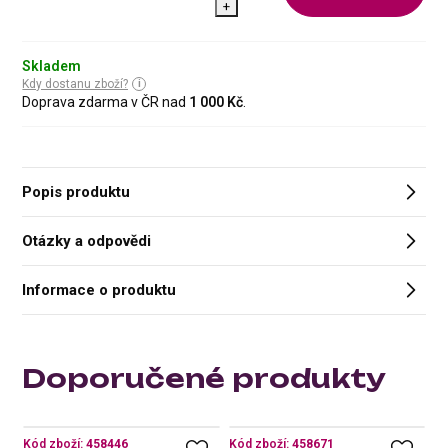
+
Skladem
Kdy dostanu zboží?
Doprava zdarma v ČR nad
1 000 Kč
.
Popis produktu
Otázky a odpovědi
Informace o produktu
Doporučené produkty
Kód zboží:
458446
Kód zboží:
458671
Kó