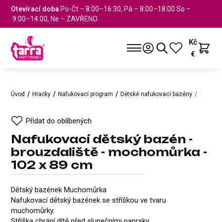
Otevírací doba
Po-Čt – 8:00–16:30, Pá – 8:00–18:00 So –
9:00–14:00, Ne – ZAVŘENO
Kč
€
Úvod
Hračky
Nafukovací program
Dětské nafukovací bazény
Nafukov
Přidat do oblíbených
Nafukovací dětský bazén -
brouzdaliště - mochomůrka -
102 x 89 cm
Nafukovací dětský bazén - bro
Přidat do oblíbených
Dětský bazének Muchomůrka
Nafukovací dětský bazének se stříškou ve tvaru
muchomůrky.
Stříška chrání dítě před slunečními paprsky.