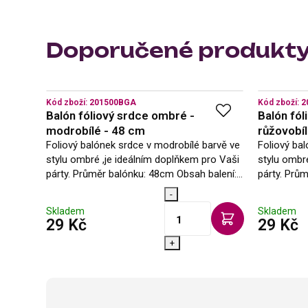
Doporučené produkt
Kód zboží:
201500BGA
Kód zboží:
2
Balón fóliový srdce ombré -
Balón fól
modrobílé - 48 cm
růžovobíl
Foliový balónek srdce v modrobílé barvě ve
Foliový bal
stylu ombré ,je ideálním doplňkem pro Vaši
stylu ombr
párty. Průměr balónku: 48cm Obsah balení:
párty. Prů
1ks Vybraný balónek Vám rádi naplníme
1ks Vybran
-
heliem na naší prodejně, nebo si…
heliem na n
Skladem
Skladem
s DPH
s
29 Kč
29 Kč
+