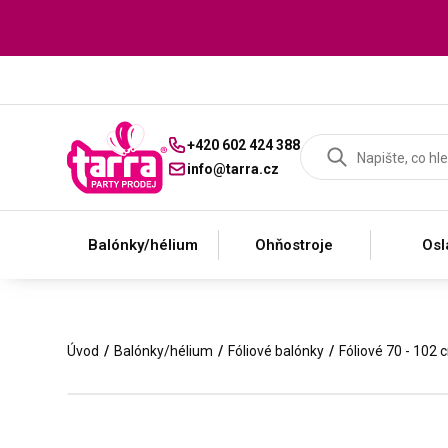
+420 602 424 388
info@tarra.cz
Balónky/hélium
Ohňostroje
Osl
Úvod
Balónky/hélium
Fóliové balónky
Fóliové 70 - 102 