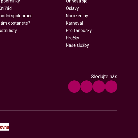
 podmínky
Ohňostroje
ní řád
Oslavy
hodní spolupráce
Narozeniny
 nám dostanete?
Karneval
tní listy
Pro fanoušky
Hračky
Naše služby
Sledujte nás