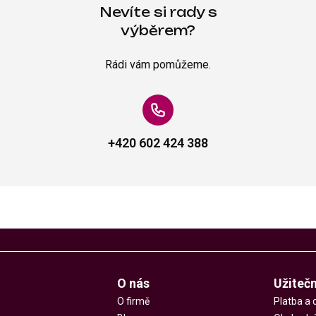
Nevíte si rady s
výběrem?
Rádi vám pomůžeme.
+420 602 424 388
O nás
Užiteč
O firmě
Platba a 