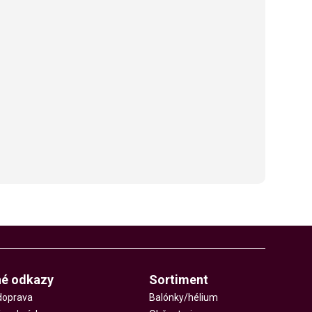
né odkazy
Sortiment
doprava
Balónky/hélium