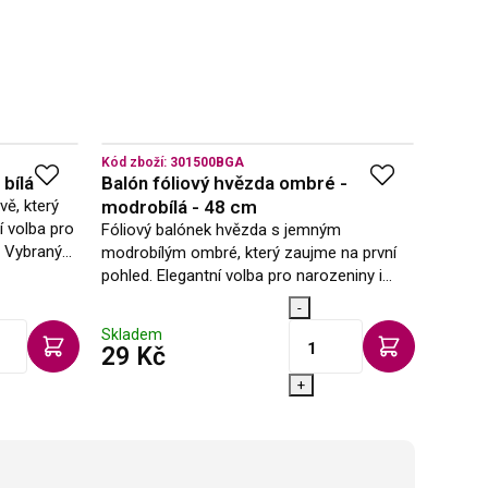
Kód zboží:
301500BGA
Kód zbo
bílá
Balón fóliový hvězda ombré -
Balón
vě, který
modrobílá - 48 cm
růžov
í volba pro
Fóliový balónek hvězda s jemným
Kulatý 
i. Vybraný
modrobílým ombré, který zaujme na první
dodá v
m na naší
pohled. Elegantní volba pro narozeniny i
jej zko
speciální příležitosti. Vybraný balónek Vám
dekora
-
rádi naplníme heliem na naší prodejně,…
naplním
Skladem
Sklad
s DPH
29 Kč
29 K
+