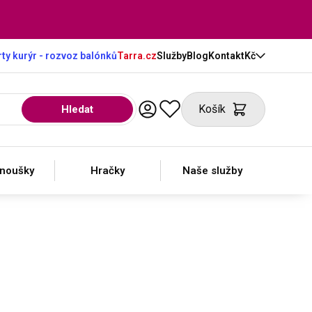
ty kurýr - rozvoz balónků
Tarra.cz
Služby
Blog
Kontakt
Kč
Košík
Hledat
anoušky
Hračky
Naše služby