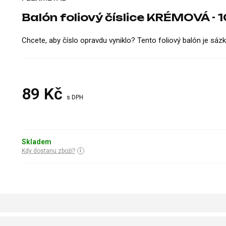
Balón foliový číslice KRÉMOVÁ - 1
Chcete, aby číslo opravdu vyniklo? Tento foliový balón je sázka 
89
Kč
s DPH
Skladem
Kdy dostanu zboží?