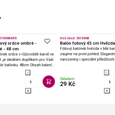
y
01500BGRS
Kód zboží:
301500B
iový srdce ombré -
Balón foliový 45 cm Hvězda 
é - 48 cm
Fóliový balónek hvězda v bílé bar
zaujme na první pohled. Elegantn
ónek srdce v růžovobílé barvě ve
narozeniny i speciální příležitost
é ,je ideálním doplňkem pro Vaši
balónek Vám rádi naplníme helie
měr balónku: 48cm Obsah balení:
prodejně, nebo si můžete…
ý balónek Vám rádi naplníme
-
-
aší prodejně, nebo si…
Skladem
 DPH
s DPH
29 Kč
+
+