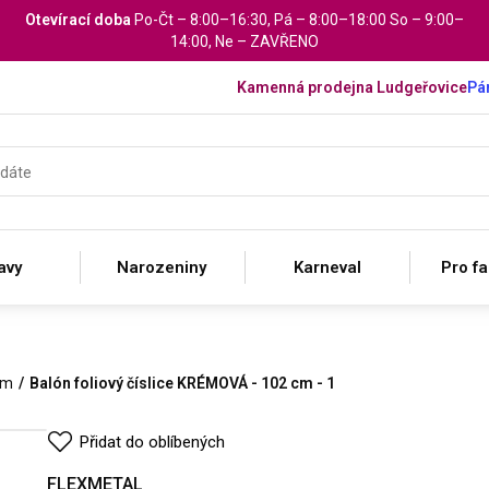
Otevírací doba
Po-Čt – 8:00–16:30, Pá – 8:00–18:00 So – 9:00–
14:00, Ne – ZAVŘENO
Kamenná prodejna Ludgeřovice
Pár
avy
Narozeniny
Karneval
Pro f
cm
Balón foliový číslice KRÉMOVÁ - 102 cm - 1
Přidat do oblíbených
FLEXMETAL