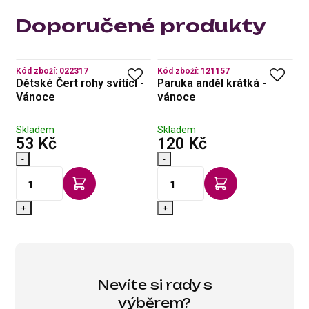
Doporučené produkty
Kód zboží:
022317
Kód zboží:
121157
Kó
-
Dětské Čert rohy svítící -
Paruka anděl krátká -
V
Vánoce
vánoce
V
Skladem
Skladem
S
s DPH
s DPH
53 Kč
120 Kč
2
-
-
-
+
+
Nevíte si rady s
výběrem?