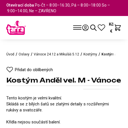
Otevírací doba
Po-Čt – 8:00–16:30, Pá – 8:00–18:00 So –
9:00–14:00, Ne – ZAVŘENO
Kč
€
Úvod
Oslavy
Vánoce 24.12 a Mikuláš 5.12
Kostýmy
Kostým Anděl ve
Přidat do oblíbených
Kostým Anděl vel. M - Vánoce
Kostým Anděl vel. M - Vánoce
Přidat do oblíbených
+1
Tento kostým je velmi kvalitní.
Skládá se z bílých šatů se zlatými detaily s rozšířenými
rukávy a svatozáře.
Křídla nejsou součástí balení.