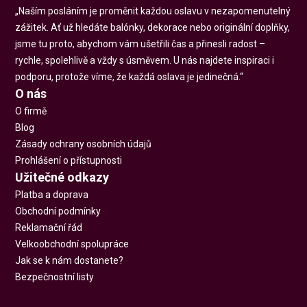
„Naším posláním je proměnit každou oslavu v nezapomenutelný
zážitek. Ať už hledáte balónky, dekorace nebo originální doplňky,
jsme tu proto, abychom vám ušetřili čas a přinesli radost –
rychle, spolehlivě a vždy s úsměvem. U nás najdete inspiraci i
podporu, protože víme, že každá oslava je jedinečná.“
O nás
O firmě
Blog
Zásady ochrany osobních údajů
Prohlášení o přístupnosti
Užitečné odkazy
Platba a doprava
Obchodní podmínky
Reklamační řád
Velkoobchodní spolupráce
Jak se k nám dostanete?
Bezpečnostní listy