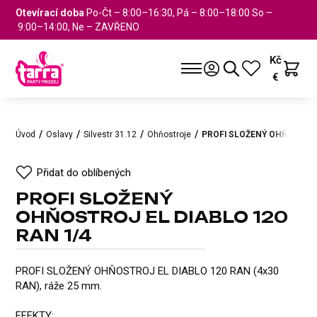
Otevírací doba
Po-Čt – 8:00–16:30, Pá – 8:00–18:00 So –
9:00–14:00, Ne – ZAVŘENO
Kč
€
Úvod
Oslavy
Silvestr 31.12
Ohňostroje
PROFI SLOŽENÝ OHŇOSTROJ
Přidat do oblíbených
PROFI SLOŽENÝ
OHŇOSTROJ EL DIABLO 120
RAN 1/4
PROFI SLOŽENÝ OHŇOSTROJ EL
Přidat do oblíbených
PROFI SLOŽENÝ OHŇOSTROJ EL DIABLO 120 RAN (4x30
RAN), ráže 25 mm.
EFEKTY: