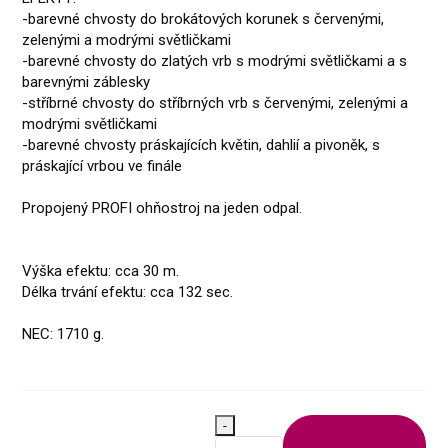
-barevné chvosty do brokátových korunek s červenými,
zelenými a modrými světličkami
-barevné chvosty do zlatých vrb s modrými světličkami a s
barevnými záblesky
-stříbrné chvosty do stříbrných vrb s červenými, zelenými a
modrými světličkami
-barevné chvosty práskajících květin, dahlií a pivoněk, s
práskající vrbou ve finále
Propojený PROFI ohňostroj na jeden odpal.
Výška efektu: cca 30 m.
Délka trvání efektu: cca 132 sec.
NEC: 1710 g.
-