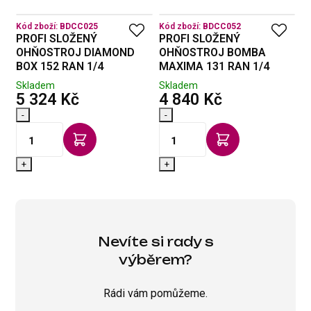
Kód zboží:
BDCC025
Kód zboží:
BDCC052
Kó
PROFI SLOŽENÝ
PROFI SLOŽENÝ
P
X
OHŇOSTROJ DIAMOND
OHŇOSTROJ BOMBA
O
BOX 152 RAN 1/4
MAXIMA 131 RAN 1/4
S
Skladem
Skladem
S
s DPH
s DPH
5 324 Kč
4 840 Kč
5
-
-
-
+
+
Nevíte si rady s
výběrem?
Rádi vám pomůžeme.