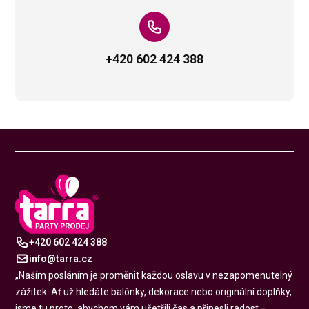
+420 602 424 388
Play
+420 602 424 388
info@tarra.cz
„Naším posláním je proměnit každou oslavu v nezapomenutelný
zážitek. Ať už hledáte balónky, dekorace nebo originální doplňky,
jsme tu proto, abychom vám ušetřili čas a přinesli radost –