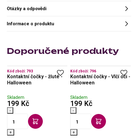
Otázky a odpovědi
Informace o produktu
Doporučené produkty
Kód zboží:
793
Kód zboží:
796
Kó
 -
Kontaktní čočky - žluté -
Kontaktní čočky - Vlčí oči -
K
Halloween
Halloween
H
Skladem
Skladem
S
s DPH
s DPH
199 Kč
199 Kč
1
-
-
-
+
+