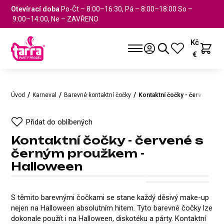
Otevírací doba
Po-Čt – 8:00–16:30, Pá – 8:00–18:00 So –
9:00–14:00, Ne – ZAVŘENO
Kč
€
Úvod
Karneval
Barevné kontaktní čočky
Kontaktní čočky - červené s 
Přidat do oblíbených
Kontaktní čočky - červené s
černým proužkem -
Halloween
Kontaktní čočky - červené s č
Přidat do oblíbených
S těmito barevnými čočkami se stane každý děsivý make-up
nejen na Halloween absolutním hitem. Tyto barevné čočky lze
dokonale použít i na Halloween, diskotéku a párty. Kontaktní