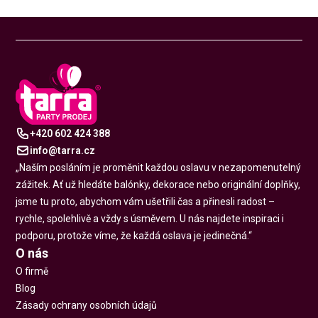
+420 602 424 388
info@tarra.cz
„Naším posláním je proměnit každou oslavu v nezapomenutelný
zážitek. Ať už hledáte balónky, dekorace nebo originální doplňky,
jsme tu proto, abychom vám ušetřili čas a přinesli radost –
rychle, spolehlivě a vždy s úsměvem. U nás najdete inspiraci i
podporu, protože víme, že každá oslava je jedinečná.“
O nás
O firmě
Blog
Zásady ochrany osobních údajů