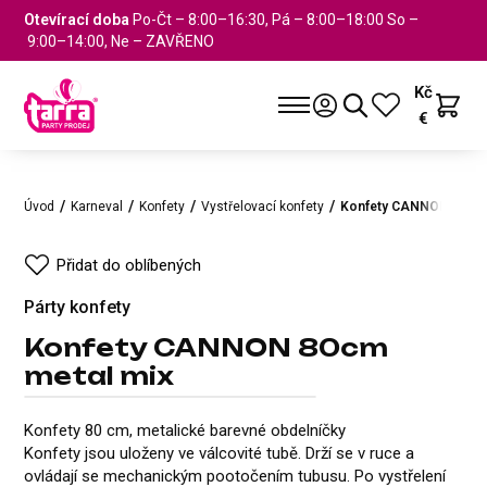
Otevírací doba
Po-Čt – 8:00–16:30, Pá – 8:00–18:00 So –
9:00–14:00, Ne – ZAVŘENO
Kč
€
Úvod
Karneval
Konfety
Vystřelovací konfety
Konfety CANNON 80cm 
Přidat do oblíbených
Párty konfety
Konfety CANNON 80cm
metal mix
Konfety CANNON 80cm metal
Párty konfety
Přidat do oblíbených
Konfety 80 cm, metalické barevné obdelníčky
Konfety jsou uloženy ve válcovité tubě. Drží se v ruce a
ovládají se mechanickým pootočením tubusu. Po vystřelení