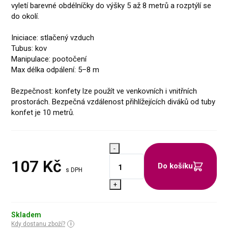
vyletí barevné obdélníčky do výšky 5 až 8 metrů a rozptýlí se
do okolí.
Iniciace: stlačený vzduch
Tubus: kov
Manipulace: pootočení
Max délka odpálení: 5–8 m
Bezpečnost: konfety lze použít ve venkovních i vnitřních
prostorách. Bezpečná vzdálenost přihlížejících diváků od tuby
konfet je 10 metrů.
-
107
Kč
Do košíku
s DPH
+
Skladem
Kdy dostanu zboží?