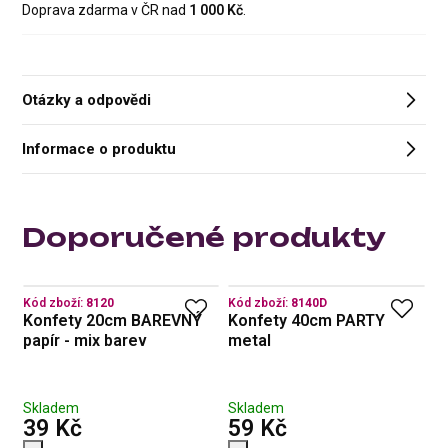
Doprava zdarma v ČR nad
1 000 Kč
.
Otázky a odpovědi
Informace o produktu
Doporučené produkty
Kód zboží:
8120
Kód zboží:
8140D
Kó
Konfety 20cm BAREVNÝ
Konfety 40cm PARTY
S
papír - mix barev
metal
b
Skladem
Skladem
S
s DPH
s DPH
39 Kč
59 Kč
3