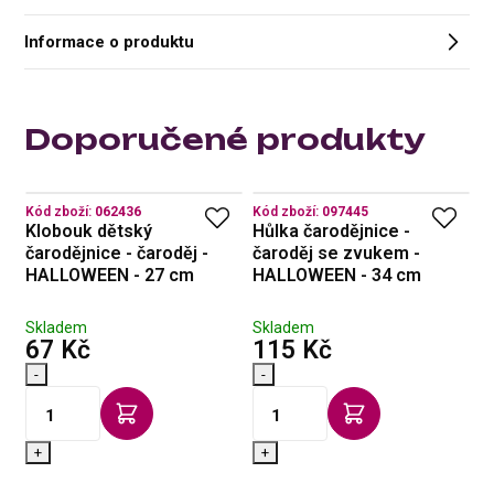
Informace o produktu
Doporučené produkty
Kód zboží:
062436
Kód zboží:
097445
Kó
Klobouk dětský
Hůlka čarodějnice -
B
čarodějnice - čaroděj -
čaroděj se zvukem -
č
HALLOWEEN - 27 cm
HALLOWEEN - 34 cm
H
Skladem
Skladem
S
s DPH
s DPH
67 Kč
115 Kč
5
-
-
-
+
+