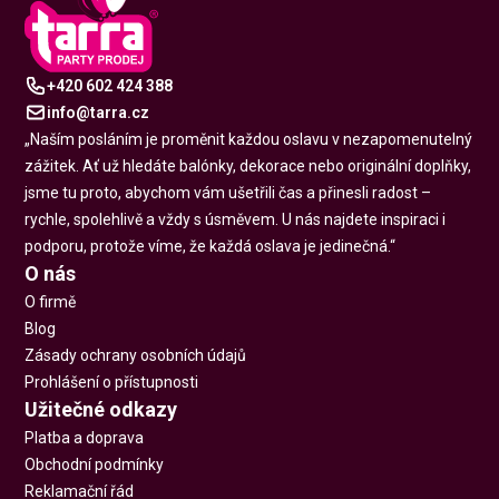
+420 602 424 388
info@tarra.cz
„Naším posláním je proměnit každou oslavu v nezapomenutelný
zážitek. Ať už hledáte balónky, dekorace nebo originální doplňky,
jsme tu proto, abychom vám ušetřili čas a přinesli radost –
rychle, spolehlivě a vždy s úsměvem. U nás najdete inspiraci i
podporu, protože víme, že každá oslava je jedinečná.“
O nás
O firmě
Blog
Zásady ochrany osobních údajů
Prohlášení o přístupnosti
Užitečné odkazy
Platba a doprava
Obchodní podmínky
Reklamační řád