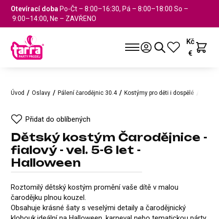
Otevírací doba
Po-Čt – 8:00–16:30, Pá – 8:00–18:00 So –
9:00–14:00, Ne – ZAVŘENO
Kč
€
Úvod
Oslavy
Pálení čarodějnic 30.4
Kostýmy pro děti i dospělé
Dětský
Přidat do oblíbených
Dětský kostým Čarodějnice -
fialový - vel. 5-6 let -
Halloween
Dětský kostým Čarodějnice - fial
Přidat do oblíbených
Roztomilý dětský kostým promění vaše dítě v malou
čarodějku plnou kouzel.
Obsahuje krásné šaty s veselými detaily a čarodějnický
klobouk,ideální na Halloween, karneval nebo tematickou párty.