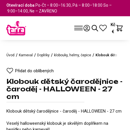
Otevírací doba
Po-Čt – 8:00–16:30, Pá – 8:00–18:00 So –
9:00–14:00, Ne – ZAVŘENO
Kč
€
Úvod
Karneval
Doplňky
klobouky, helmy, čepice
Klobouk dětský čaro
Přidat do oblíbených
Klobouk dětský čarodějnice -
čaroděj - HALLOWEEN - 27
cm
Klobouk dětský čarodějnice - 
Přidat do oblíbených
Klobouk dětský čarodějnice - čaroděj - HALLOWEEN - 27 cm
Veselý halloweenský klobouk je skvělým doplňkem na
besídku nebo karneval!