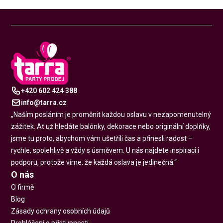
+420 602 424 388
info@tarra.cz
„Naším posláním je proměnit každou oslavu v nezapomenutelný
zážitek. Ať už hledáte balónky, dekorace nebo originální doplňky,
jsme tu proto, abychom vám ušetřili čas a přinesli radost –
rychle, spolehlivě a vždy s úsměvem. U nás najdete inspiraci i
podporu, protože víme, že každá oslava je jedinečná.“
O nás
O firmě
Blog
Zásady ochrany osobních údajů