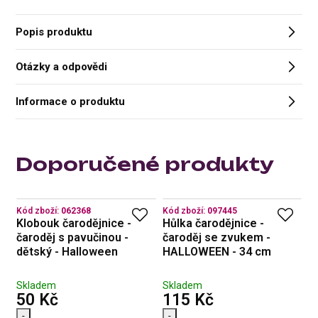
Popis produktu
Otázky a odpovědi
Informace o produktu
Doporučené produkty
Kód zboží:
062368
Kód zboží:
097445
Kó
Klobouk čarodějnice -
Hůlka čarodějnice -
S
35
čaroděj s pavučinou -
čaroděj se zvukem -
k
dětský - Halloween
HALLOWEEN - 34 cm
H
S
Skladem
Skladem
15
s DPH
s DPH
50 Kč
115 Kč
1
-
-
-