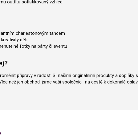
mu outfitu sofistikovaný vzhled
legantním charlestonovým tancem
kreativity dětí
enutelné fotky na párty či eventu
ej?
roměnit přípravy v radost. S našimi originálními produkty a doplňky si
íce než jen obchod, jsme vaši společníci na cestě k dokonalé oslav
y