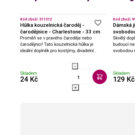
Kód zboží:
311312
Kód zboží:
9
Hůlka kouzelnická čaroděj -
Dámská jí
čarodějnice - Charlestone - 33 cm
svobodou
Proměň se v pravého čaroděje nebo
Skvělý dop
čarodějnici! Tato kouzelnická hůlka je
budoucí ne
ideální doplněk pro kostýmy, divadelní
svobodou n
představení nebo kouzelnické hry. S ní se
každý malý čaroděj nebo čarodějnice cítí…
-
Skladem
Skladem
s DPH
24 Kč
129 Kč
+