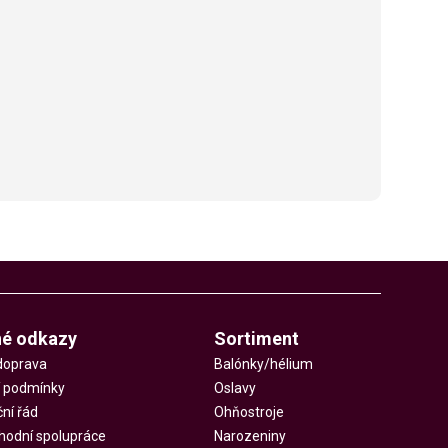
né odkazy
Sortiment
doprava
Balónky/hélium
 podmínky
Oslavy
ní řád
Ohňostroje
hodní spolupráce
Narozeniny