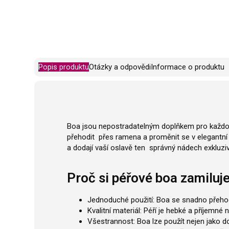
Popis produktu
Otázky a odpovědi
Informace o produktu
Boa jsou nepostradatelným doplňkem pro každou p
přehodit přes ramena a proměnit se v elegantní
a dodají vaší oslavě ten správný nádech exkluziv
Proč si péřové boa zamiluj
Jednoduché použití: Boa se snadno přeho
Kvalitní materiál: Péří je hebké a příjemné
Všestrannost: Boa lze použít nejen jako d