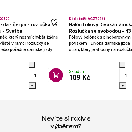
90590
Kód zboží:
ACZ70261
zda - šerpa - rozlučka se
Balón foliový Divoká dámská
 - Svatba
Rozlučka se svobodou - 4
lněk, který nesmí chybět žádné
Fóliový balónek s plnobarevný
věstě v rámci rozlučky se
potiskem " Divoká dámská jízda 
ebo pořádné dámské jízdy.
stran, který je vhodný na rozlučk
svobodou nebo také jako doplň
oslavy narozenin. Průměr: 43 c
-
-
balení…
Skladem
s DPH
s DPH
109 Kč
+
+
Nevíte si rady s
výběrem?