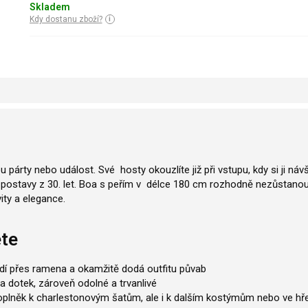
Skladem
Kdy dostanu zboží?
árty nebo událost. Své hosty okouzlíte již při vstupu, kdy si ji ná
 postavy z 30. let. Boa s peřím v délce 180 cm rozhodně nezůstanou
ity a elegance.
ete
dí přes ramena a okamžitě dodá outfitu půvab
 na dotek, zároveň odolné a trvanlivé
oplněk k charlestonovým šatům, ale i k dalším kostýmům nebo ve hře