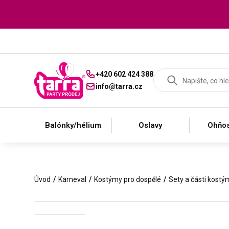
+420 602 424 388
info@tarra.cz
Balónky/hélium
Oslavy
Ohňos
Úvod
Karneval
Kostýmy pro dospělé
Sety a části kostý