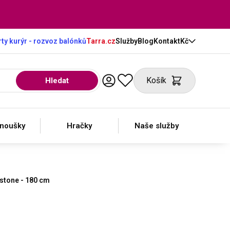
ty kurýr - rozvoz balónků
Tarra.cz
Služby
Blog
Kontakt
Kč
Košík
Hledat
anoušky
Hračky
Naše služby
estone - 180 cm