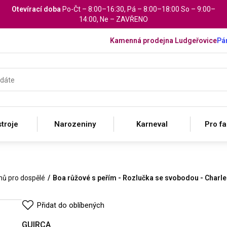
Otevírací doba
Po-Čt – 8:00–16:30, Pá – 8:00–18:00 So – 9:00–
14:00, Ne – ZAVŘENO
Kamenná prodejna Ludgeřovice
Pár
troje
Narozeniny
Karneval
Pro f
mů pro dospělé
Boa růžové s peřím - Rozlučka se svobodou - Charl
Přidat do oblíbených
GUIRCA