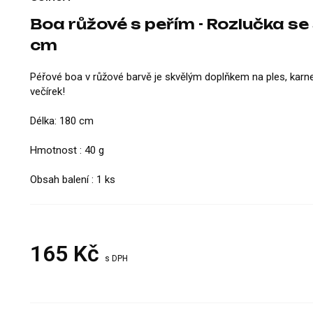
Boa růžové s peřím - Rozlučka se
cm
Péřové boa v růžové barvě je skvělým doplňkem na ples, karn
večírek!
Délka: 180 cm
Hmotnost : 40 g
Obsah balení : 1 ks
165
Kč
s DPH