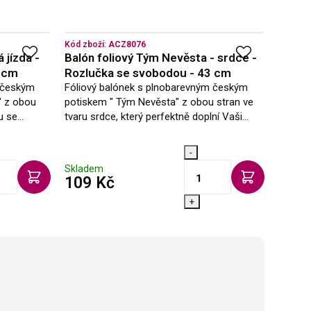
Kód zboží:
ACZ8076
Kód zbo
 jízda -
Balón foliový Tým Nevěsta - srdce -
Čelen
3 cm
Rozlučka se svobodou - 43 cm
Charl
m českým
Fóliový balónek s plnobarevným českým
Krásná 
" z obou
potiskem " Tým Nevěsta" z obou stran ve
prohibi
u se
tvaru srdce, který perfektně doplní Vaši
Pojmy 
ek dámské
rozlučku se svobodou. Velikost: 43 cm
Charles
m Obsah
Obsah balení: 1ks Vybraný balónek Vám
karneva
-
rádi…
Skladem
Sklad
s DPH
109 Kč
87 K
+