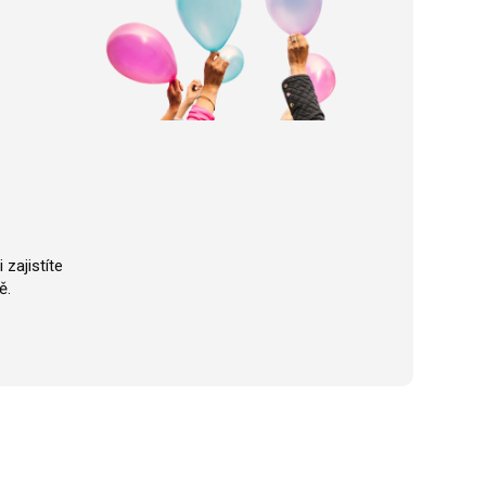
 zajistíte
ě.