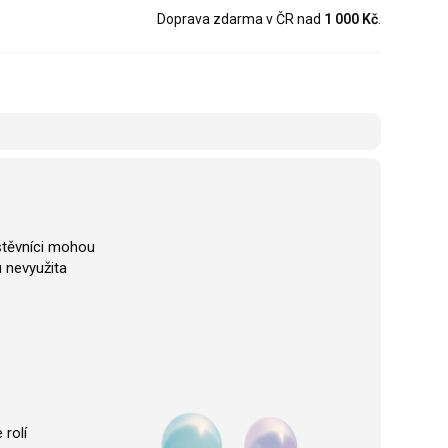
Doprava zdarma v ČR nad
1 000 Kč
.
vštěvníci mohou
 nevyužita
 rolí