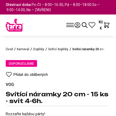
Otevírací doba
Po-Čt – 8:00–16:30, Pá – 8:00–18:00 So –
9:00–14:00, Ne – ZAVŘENO
Kč
€
Úvod
Karneval
Doplňky
Svítící doplňky
Svítící náramky 20 cm - 15 ks 
DOPORUČUJEME
Přidat do oblíbených
VOG
Svítící náramky 20 cm - 15 ks
- svit 4-6h.
Svítící náramky 20 cm - 15 ks - 
DOPORUČUJEME
VOG
Přidat do oblíbených
Rozzařte každou párty!