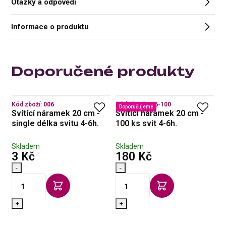
Otázky a odpovědi
Informace o produktu
Doporučené produkty
Kód zboží:
006
Kód zboží:
006-100
Kó
Doporučujeme
Svítící náramek 20 cm -
Svítící náramek 20 cm -
S
single délka svitu 4-6h.
100 ks svit 4-6h.
ks
Skladem
Skladem
s DPH
s DPH
3 Kč
180 Kč
-
-
N
7
+
+