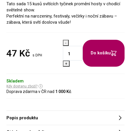
Tato sada 15 kusů svítících tyčinek promění hosty v chodící
světelné show.
Perfektní na narozeniny, festivaly, večírky i noční zábavu –
zábava, která svítí doslova všude!
-
47
Kč
Do košíku
s DPH
+
Skladem
Kdy dostanu zboží?
Doprava zdarma v ČR nad
1 000 Kč
.
Popis produktu