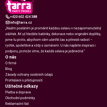
+420 602 424 388
info@tarra.cz
„Naším posláním je proměnit každou oslavu v nezapomenutelný
zážitek. Ať už hledáte balónky, dekorace nebo originální doplňky,
jsme tu proto, abychom vám ušetřili čas a přinesli radost –
rychle, spolehlivě a vždy s úsměvem. U nás najdete inspiraci i
podporu, protože víme, že každá oslava je jedinečná.“
O nás
O firmě
Blog
Zásady ochrany osobních údajů
Prohlášení o přístupnosti
Užitečné odkazy
Platba a doprava
Obchodní podmínky
Reklamační řád