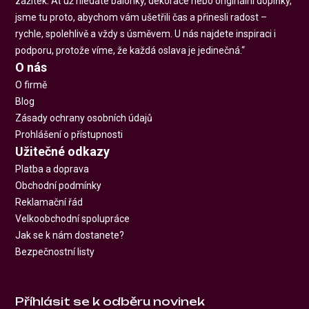
zážitek. Ať už hledáte balónky, dekorace nebo originální doplňky,
jsme tu proto, abychom vám ušetřili čas a přinesli radost –
rychle, spolehlivě a vždy s úsměvem. U nás najdete inspiraci i
podporu, protože víme, že každá oslava je jedinečná.“
O nás
O firmě
Blog
Zásady ochrany osobních údajů
Prohlášení o přístupnosti
Užitečné odkazy
Platba a doprava
Obchodní podmínky
Reklamační řád
Velkoobchodní spolupráce
Jak se k nám dostanete?
Bezpečnostní listy
Příhlásit se k odběru novinek