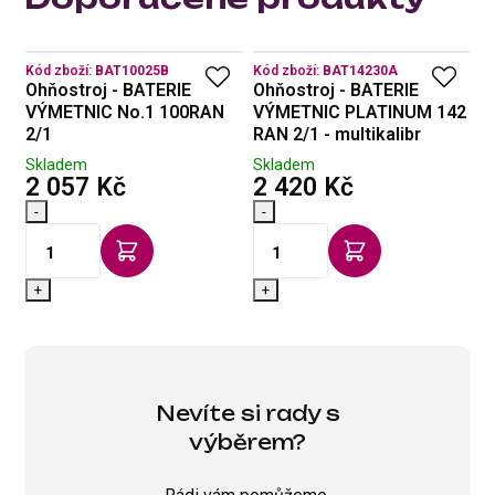
Kód zboží:
BAT10025B
Kód zboží:
BAT14230A
Kó
Ohňostroj - BATERIE
Ohňostroj - BATERIE
O
an
VÝMETNIC No.1 100RAN
VÝMETNIC PLATINUM 142
V
2/1
RAN 2/1 - multikalibr
1
Skladem
Skladem
S
s DPH
s DPH
2 057 Kč
2 420 Kč
2
-
-
-
+
+
Nevíte si rady s
výběrem?