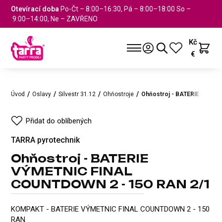
Otevírací doba
Po-Čt – 8:00–16:30, Pá – 8:00–18:00 So –
9:00–14:00, Ne – ZAVŘENO
Kč
€
Úvod
Oslavy
Silvestr 31.12
Ohňostroje
Ohňostroj - BATERIE VÝME
Přidat do oblíbených
TARRA pyrotechnik
Ohňostroj - BATERIE
VÝMETNIC FINAL
COUNTDOWN 2 - 150 RAN 2/1
Ohňostroj - BATERIE VÝMETNI
TARRA pyrotechnik
Přidat do oblíbených
KOMPAKT - BATERIE VÝMETNIC FINAL COUNTDOWN 2 - 150
RAN