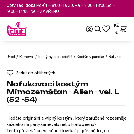
Otevírací doba
Po-Čt – 8:00–16:30, Pá – 8:00–18:00 So –
9:00–14:00, Ne – ZAVŘENO
Kč
€
Úvod
Karneval
Kostýmy pro dospělé
Kostýmy pánské
Nafukovací kos
Přidat do oblíbených
Nafukovací kostým
Mimozemšťan - Alien - vel. L
(52 -54)
Nafukovací kostým Mimozemšťan 
Přidat do oblíbených
+1
Hledáte originální a vtipný kostým , který zaručeně rozesměje
každého na párty,karnevalu nebo Halloweenu?
Tento převlek " uneseného člověka" je přesně to , co