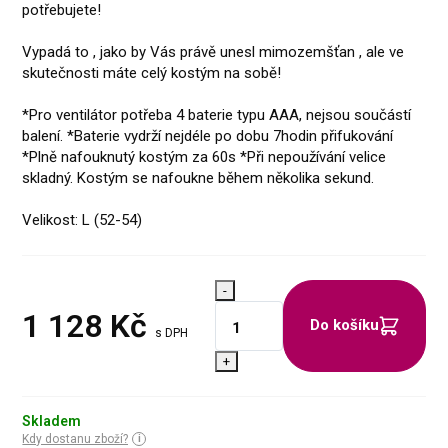
potřebujete!
Vypadá to , jako by Vás právě unesl mimozemšťan , ale ve
skutečnosti máte celý kostým na sobě!
*Pro ventilátor potřeba 4 baterie typu AAA, nejsou součástí
balení. *Baterie vydrží nejdéle po dobu 7hodin přifukování
*Plně nafouknutý kostým za 60s *Při nepoužívání velice
skladný. Kostým se nafoukne během několika sekund.
Velikost: L (52-54)
-
1 128
Kč
Do košíku
s DPH
+
Skladem
Kdy dostanu zboží?