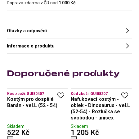
Doprava zdarma v ČR nad
1 000 Kč
.
Otázky a odpovědi
Informace o produktu
Doporučené produkty
Kód zboží:
GUI80407
Kód zboží:
GUI88207
Kó
Kostým pro dospělé
Nafukovací kostým -
N
Banán - vel.L (52 - 54)
oblek - Dinosaurus - vel.L
o
(52-54) - Rozlučka se
5
svobodou - unisex
Skladem
Skladem
S
s DPH
s DPH
522 Kč
1 205 Kč
1