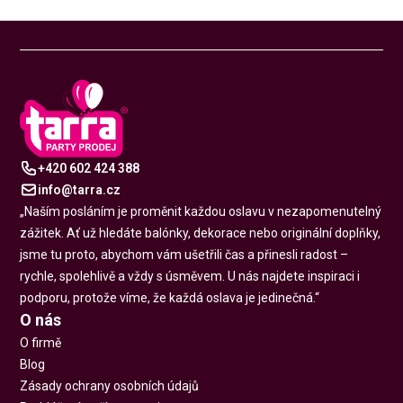
+420 602 424 388
info@tarra.cz
„Naším posláním je proměnit každou oslavu v nezapomenutelný
zážitek. Ať už hledáte balónky, dekorace nebo originální doplňky,
jsme tu proto, abychom vám ušetřili čas a přinesli radost –
rychle, spolehlivě a vždy s úsměvem. U nás najdete inspiraci i
podporu, protože víme, že každá oslava je jedinečná.“
O nás
O firmě
Blog
Zásady ochrany osobních údajů