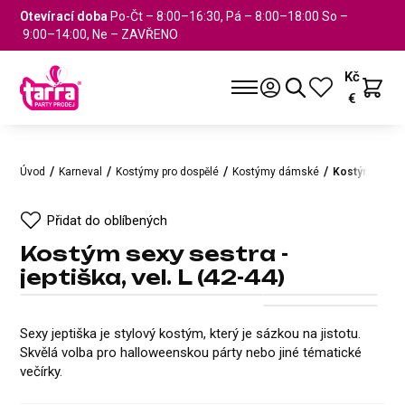
Otevírací doba
Po-Čt – 8:00–16:30, Pá – 8:00–18:00 So –
9:00–14:00, Ne – ZAVŘENO
Kč
€
Úvod
Karneval
Kostýmy pro dospělé
Kostýmy dámské
Kostým sexy se
Přidat do oblíbených
Kostým sexy sestra -
jeptiška, vel. L (42-44)
Kostým sexy sestra - jeptiška, v
Přidat do oblíbených
+1
Sexy jeptiška je stylový kostým, který je sázkou na jistotu.
Skvělá volba pro halloweenskou párty nebo jiné tématické
večírky.