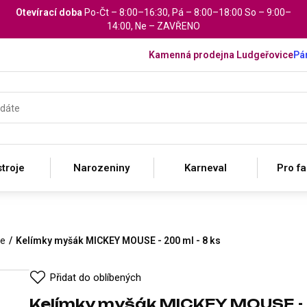
Otevírací doba
Po-Čt – 8:00–16:30, Pá – 8:00–18:00 So – 9:00–
14:00, Ne – ZAVŘENO
Kamenná prodejna Ludgeřovice
Pár
troje
Narozeniny
Karneval
Pro f
se
Kelímky myšák MICKEY MOUSE - 200 ml - 8 ks
Přidat do oblíbených
Kelímky myšák MICKEY MOUSE - 2