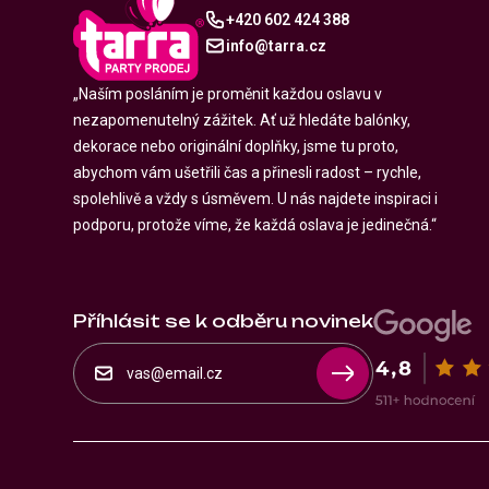
+420 602 424 388
info@tarra.cz
„Naším posláním je proměnit každou oslavu v
nezapomenutelný zážitek. Ať už hledáte balónky,
dekorace nebo originální doplňky, jsme tu proto,
abychom vám ušetřili čas a přinesli radost – rychle,
spolehlivě a vždy s úsměvem. U nás najdete inspiraci i
podporu, protože víme, že každá oslava je jedinečná.“
Příhlásit se k odběru novinek