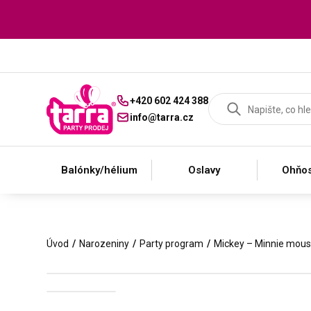
+420 602 424 388
info@tarra.cz
Balónky/hélium
Oslavy
Ohňos
Úvod
Narozeniny
Party program
Mickey – Minnie mou