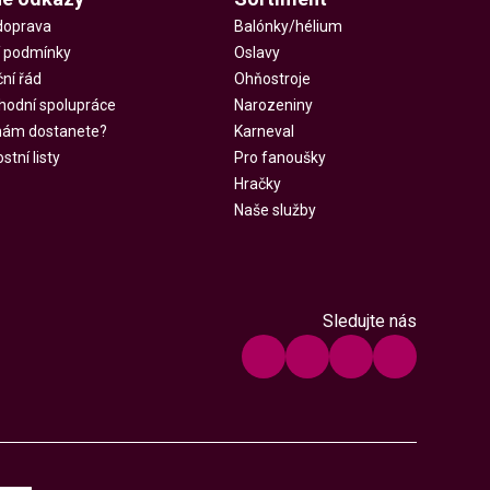
doprava
Balónky/hélium
 podmínky
Oslavy
ní řád
Ohňostroje
hodní spolupráce
Narozeniny
 nám dostanete?
Karneval
tní listy
Pro fanoušky
Hračky
Naše služby
Sledujte nás