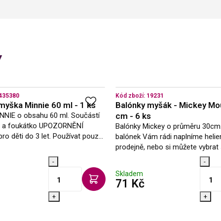
y
435380
Kód zboží:
19231
myška Minnie 60 ml - 1 ks
Balónky myšák - Mickey Mo
INNIE o obsahu 60 ml. Součástí
cm - 6 ks
ra a foukátko UPOZORNĚNÍ
Balónky Mickey o průměru 30cm
ro děti do 3 let. Používat pouze
balónek Vám rádi naplníme helie
em dospělé osoby.
prodejně, nebo si můžete vybrat 
široké nabídky jednorázových n
-
-
plněných heliem. Máme pro Vás
Skladem
 DPH
s DPH
71 Kč
+
+