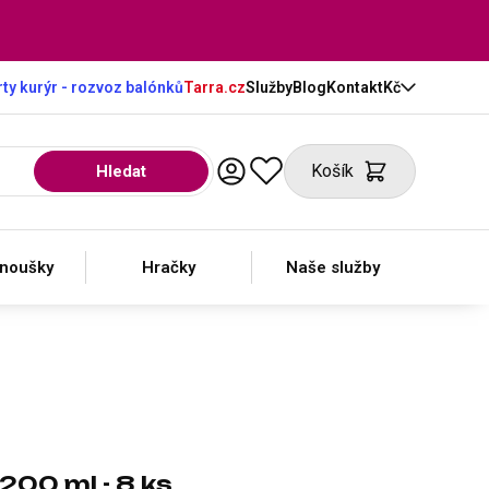
ty kurýr - rozvoz balónků
Tarra.cz
Služby
Blog
Kontakt
Kč
Košík
Hledat
anoušky
Hračky
Naše služby
00 ml - 8 ks