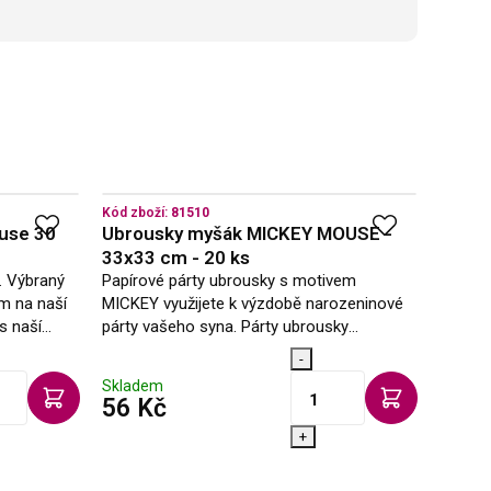
Kód zboží:
81510
Kód zbo
use 30
Ubrousky myšák MICKEY MOUSE -
Ubrus
33x33 cm - 20 ks
120x
. Výbraný
Papírové párty ubrousky s motivem
Plasto
m na naší
MICKEY využijete k výzdobě narozeninové
motive
s naší
párty vašeho syna. Párty ubrousky
využije
ádob
samozřejmě neslouží jen k dekoraci, ale
párty 
-
 helium do…
hlavně k praktickým účelům. Párty ubrousky
180×12
Skladem
Sklad
mají…
s DPH
56 Kč
121
+