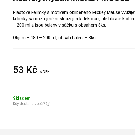
Plastové kelímky s motivem oblíbeného Mickey Mause využije
kelímky samozřejmě neslouží jen k dekoraci, ale hlavně k obč
– 200 ml a jsou baleny v sáčku s obsahem 8ks.
Objem – 180 – 200 ml, obsah balení – 8ks
53
Kč
s DPH
Skladem
Kdy dostanu zboží?