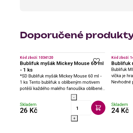
Doporučené produkt
Kód zboží:
1034120
Kód zboží:
1
Bublifuk myšák Mickey Mouse 60 ml
Bublifuk 
- 1 ks
Bublifuk M
víčka je h
*SD Bublifuk myšák Mickey Mouse 60 ml -
Nevhodné p
1 ks Tento bublifuk s oblíbeným motivem
pod dohled
potěší každého malého fanouška oblíbené
pohádky Mickeyho Mouse. Ideální na dětské
-
oslavy, venkovní hry i jako drobný…
Skladem
Skladem
s DPH
s
26 Kč
24 Kč
+