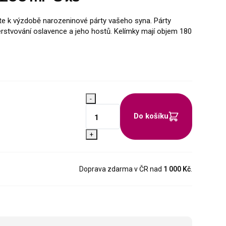
te k výzdobě narozeninové párty vašeho syna. Párty
erstvování oslavence a jeho hostů. Kelímky ma­jí objem 180
-
Do košíku
+
Doprava zdarma v ČR nad
1 000 Kč
.