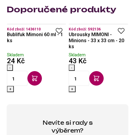
Doporučené produkty
Kód zboží:
1436110
Kód zboží:
S92136
Kó
Bublifuk Mimoni 60 ml - 1
Ubrousky MIMONI -
B
0
ks
Minions - 33 x 33 cm - 20
k
ks
Skladem
Skladem
S
s DPH
s DPH
24 Kč
43 Kč
2
-
-
-
+
+
Nevíte si rady s
výběrem?