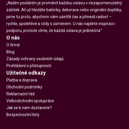
„Naším posláním je proměnit každou oslavu v nezapomenutelný
zážitek. Ať už hledáte balónky, dekorace nebo originální doplňky,
jsme tu proto, abychom vám ušetřili čas a přinesli radost –
rychle, spolehlivě a vždy s úsměvem. U nás najdete inspiraci i
podporu, protože víme, že každá oslava je jedinečná.“
O nás
O firmě
Blog
Zásady ochrany osobních údajů
Prohlášení o přístupnosti
Užitečné odkazy
Platba a doprava
Obchodní podmínky
Reklamační řád
Velkoobchodní spolupráce
Jak se k nám dostanete?
Bezpečnostní listy