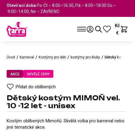
Otevírací doba
Po-Čt – 8:00–16:30, Pá – 8:00–18:00 So –
9:00–14:00, Ne – ZAVŘENO
Kč
€
Úvod
Karneval
Kostýmy pro děti
kostýmy pro kluky
Dětský kostým MIM
AKCE
SKVĚLÉ CENY
Přidat do oblíbených
Dětský kostým MIMOŇ vel.
10 -12 let - unisex
Dětský kostým MIMOŇ vel. 10 -1
AKCE
SKVĚLÉ CENY
Přidat do oblíbených
Kostým oblíbených Mimoňů. Skvělá volba pro karneval nebo
jiné tématické akce.