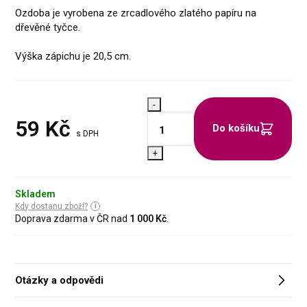
Ozdoba je vyrobena ze zrcadlového zlatého papíru na
dřevěné tyčce.
Výška zápichu je 20,5 cm.
-
59
Kč
Do košíku
s DPH
+
Skladem
Kdy dostanu zboží?
Doprava zdarma v ČR nad
1 000 Kč
.
Otázky a odpovědi