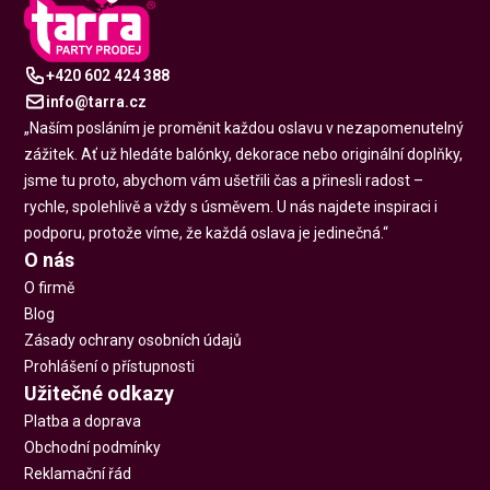
+420 602 424 388
info@tarra.cz
„Naším posláním je proměnit každou oslavu v nezapomenutelný
zážitek. Ať už hledáte balónky, dekorace nebo originální doplňky,
jsme tu proto, abychom vám ušetřili čas a přinesli radost –
rychle, spolehlivě a vždy s úsměvem. U nás najdete inspiraci i
podporu, protože víme, že každá oslava je jedinečná.“
O nás
O firmě
Blog
Zásady ochrany osobních údajů
Prohlášení o přístupnosti
Užitečné odkazy
Platba a doprava
Obchodní podmínky
Reklamační řád