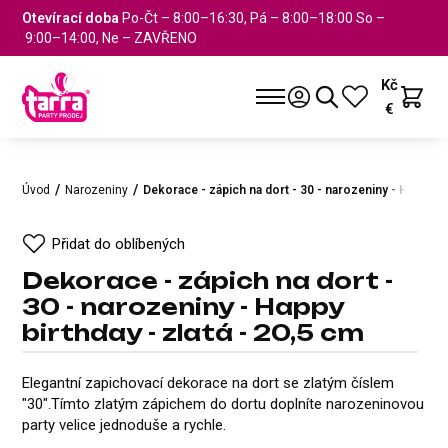
Otevírací doba
Po-Čt – 8:00–16:30, Pá – 8:00–18:00 So –
9:00–14:00, Ne – ZAVŘENO
Kč
€
Úvod
Narozeniny
Dekorace - zápich na dort - 30 - narozeniny - Happy bi
Přidat do oblíbených
Dekorace - zápich na dort -
30 - narozeniny - Happy
birthday - zlatá - 20,5 cm
Dekorace - zápich na dort - 30 
Přidat do oblíbených
Elegantní zapichovací dekorace na dort se zlatým číslem
"30".Tímto zlatým zápichem do dortu doplníte narozeninovou
party velice jednoduše a rychle.