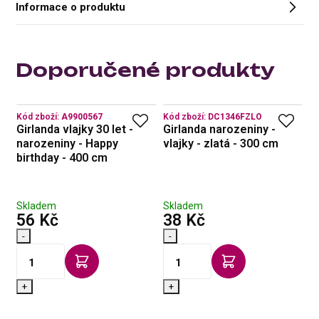
Informace o produktu
Doporučené produkty
Kód zboží:
A9900567
Kód zboží:
DC1346FZLO
Kó
Girlanda vlajky 30 let -
Girlanda narozeniny -
Ba
narozeniny - Happy
vlajky - zlatá - 300 cm
n
birthday - 400 cm
Skladem
Skladem
S
s DPH
s DPH
56 Kč
38 Kč
1
-
-
-
+
+