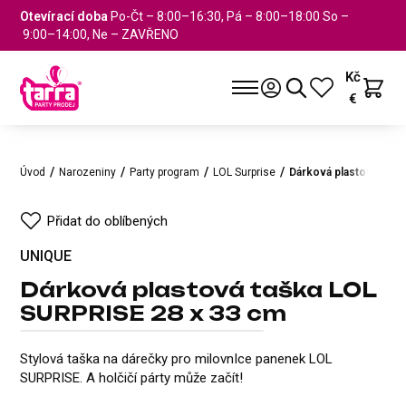
Otevírací doba
Po-Čt – 8:00–16:30, Pá – 8:00–18:00 So –
9:00–14:00, Ne – ZAVŘENO
Kč
€
Úvod
Narozeniny
Party program
LOL Surprise
Dárková plastová tašk
Přidat do oblíbených
UNIQUE
Dárková plastová taška LOL
SURPRISE 28 x 33 cm
Dárková plastová taška LOL S
UNIQUE
Přidat do oblíbených
Stylová taška na dárečky pro milovnIce panenek LOL
SURPRISE. A holčičí párty může začít!