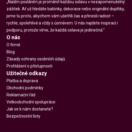
„Naším posláním je proměnit každou oslavu v nezapomenutelný
zážitek. Ať už hledáte balónky, dekorace nebo originální doplňky,
jsme tu proto, abychom vám ušetřili čas a přinesli radost –
rychle, spolehlivě a vždy s úsměvem. U nás najdete inspiraci i
podporu, protože víme, že každá oslava je jedinečná.“
O nás
O firmě
Blog
Zásady ochrany osobních údajů
Prohlášení o přístupnosti
Užitečné odkazy
Platba a doprava
Obchodní podmínky
Reklamační řád
Velkoobchodní spolupráce
Jak se k nám dostanete?
Bezpečnostní listy