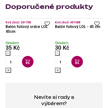
Doporučené produkty
Kód zboží:
201708
Kód zboží:
401588
Kó
E,
Balón foliový srdce LOL
Balón foliový LOL - 45 cm
B
45cm
4
Skladem
Skladem
S
s DPH
s DPH
35 Kč
30 Kč
3
-
-
-
+
+
Nevíte si rady s
výběrem?