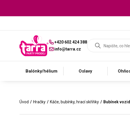
+420 602 424 388
info@tarra.cz
Balónky/hélium
Oslavy
Ohňos
Úvod
Hračky
Káče, bubínky, hrací skříňky
Bubínek vozid