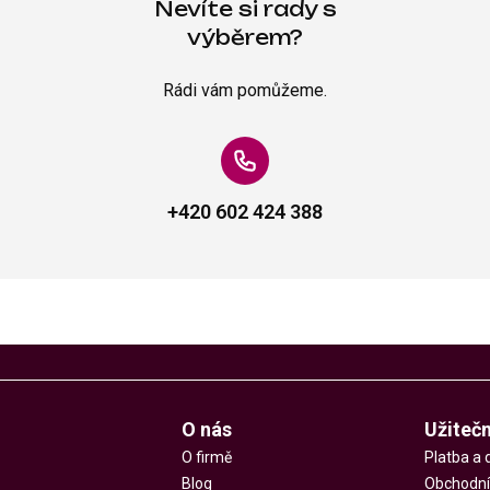
Nevíte si rady s
výběrem?
Rádi vám pomůžeme.
+420 602 424 388
O nás
Užiteč
O firmě
Platba a 
Blog
Obchodní