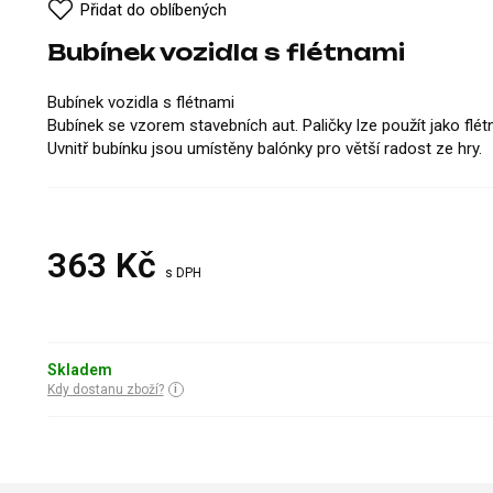
Přidat do oblíbených
Bubínek vozidla s flétnami
Bubínek vozidla s flétnami
Bubínek se vzorem stavebních aut. Paličky lze použít jako flétn
Uvnitř bubínku jsou umístěny balónky pro větší radost ze hry.
363
Kč
s DPH
Skladem
Kdy dostanu zboží?