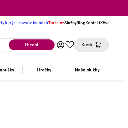
ty kurýr - rozvoz balónků
Tarra.cz
Služby
Blog
Kontakt
Kč
Košík
Hledat
anoušky
Hračky
Naše služby