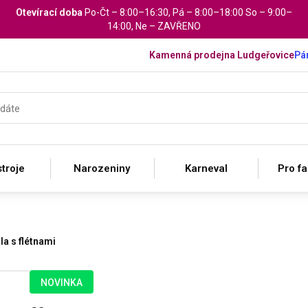
Otevírací doba
Po-Čt – 8:00–16:30, Pá – 8:00–18:00 So – 9:00–
14:00, Ne – ZAVŘENO
Kamenná prodejna Ludgeřovice
Pár
troje
Narozeniny
Karneval
Pro f
la s flétnami
NOVINKA