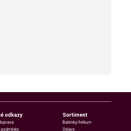
né odkazy
Sortiment
doprava
Balónky/hélium
 podmínky
Oslavy