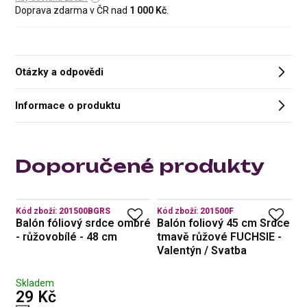
Doprava zdarma v ČR nad
1 000 Kč
.
Otázky a odpovědi
Informace o produktu
Doporučené produkty
Kód zboží:
201500BGRS
Kód zboží:
201500F
Kó
 a
Balón fóliový srdce ombré
Balón foliový 45 cm Srdce
B
lé
- růžovobílé - 48 cm
tmavě růžové FUCHSIE -
s
Valentýn / Svatba
S
Skladem
S
s DPH
29 Kč
2