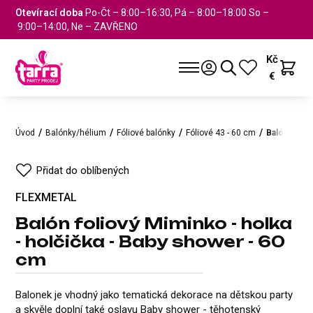
Otevírací doba
Po-Čt – 8:00–16:30, Pá – 8:00–18:00 So –
9:00–14:00, Ne – ZAVŘENO
Kč
€
Úvod
Balónky/hélium
Fóliové balónky
Fóliové 43 - 60 cm
Balón folio
Přidat do oblíbených
FLEXMETAL
Balón foliový Miminko - holka
- holčička - Baby shower - 60
cm
Balón foliový Miminko - holka -
FLEXMETAL
Přidat do oblíbených
Balonek je vhodný jako tematická dekorace na dětskou party
a skvěle doplní také oslavu Baby shower - těhotenský