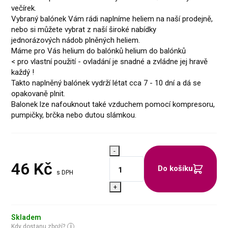
večírek.
Vybraný balónek Vám rádi naplníme heliem na naší prodejně,
nebo si můžete vybrat z naší široké nabídky
jednorázových nádob plněných heliem.
Máme pro Vás helium do balónků
helium do balónků
< pro vlastní použití - ovladání je snadné a zvládne jej hravě
každý !
Takto naplněný balónek vydrží létat cca 7 - 10 dní a dá se
opakovaně plnit.
Balonek lze nafouknout také vzduchem pomocí kompresoru,
pumpičky, brčka nebo dutou slámkou.
-
46
Kč
Do košíku
s DPH
+
Skladem
Kdy dostanu zboží?