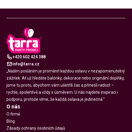
+420 602 424 388
info@tarra.cz
„Naším posláním je proměnit každou oslavu v nezapomenutelný
zážitek. Ať už hledáte balónky, dekorace nebo originální doplňky,
jsme tu proto, abychom vám ušetřili čas a přinesli radost –
rychle, spolehlivě a vždy s úsměvem. U nás najdete inspiraci i
podporu, protože víme, že každá oslava je jedinečná.“
O nás
O firmě
Blog
Zásady ochrany osobních údajů