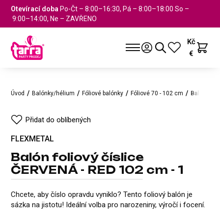
Otevírací doba
Po-Čt – 8:00–16:30, Pá – 8:00–18:00 So –
9:00–14:00, Ne – ZAVŘENO
Kč
€
Úvod
Balónky/hélium
Fóliové balónky
Fóliové 70 - 102 cm
Balón foli
Přidat do oblíbených
FLEXMETAL
Balón foliový číslice
ČERVENÁ - RED 102 cm - 1
Balón foliový číslice ČERVENÁ -
FLEXMETAL
Přidat do oblíbených
Chcete, aby číslo opravdu vyniklo? Tento foliový balón je
sázka na jistotu! Ideální volba pro narozeniny, výročí i focení.