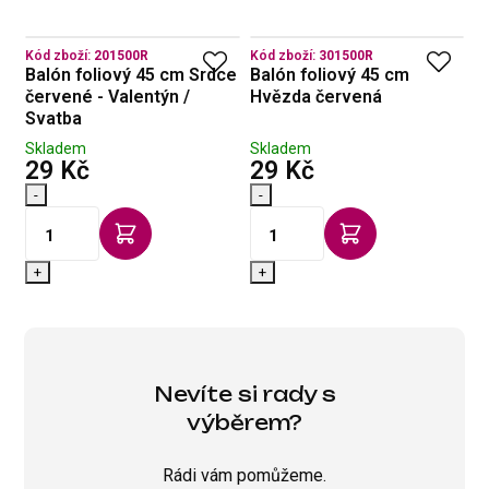
Kód zboží:
201500R
Kód zboží:
301500R
Kó
py
Balón foliový 45 cm Srdce
Balón foliový 45 cm
B
červené - Valentýn /
Hvězda červená
č
m
Svatba
Skladem
Skladem
S
s DPH
s DPH
29 Kč
29 Kč
2
-
-
-
+
+
Nevíte si rady s
výběrem?
Rádi vám pomůžeme.